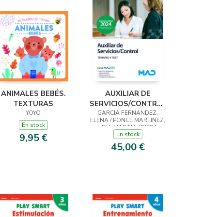
ANIMALES BEBÉS.
AUXILIAR DE
TEXTURAS
SERVICIOS/CONTROL
YOYO
GARCIA FERNANDEZ,
DE LA CIUDAD
ELENA / PONCE MARTINEZ,
AUTÓNOMA DE
En stock
LIDIA MARINA / RIERA
CEUTA. TEMARIO Y
En stock
ROCA, MAGALI / SOUTO
9,95 €
FERNÁNDEZ, RAFAEL
TEST
45,00 €
SANTIAGO / , TERESA
TORRES FONSECA / , JOSÉ
ANT