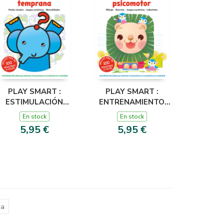
PLAY SMART :
PLAY SMART :
ESTIMULACIÓN
ENTRENAMIENTO
TEMPRANA. 3 AÑOS
PSICOMOTOR. 4
En stock
En stock
AÑOS
5,95 €
5,95 €
ma