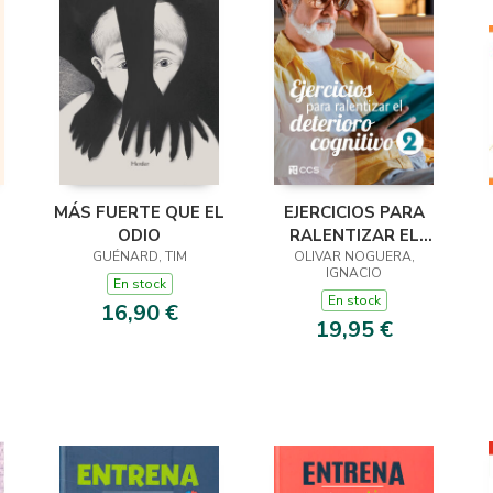
MÁS FUERTE QUE EL
EJERCICIOS PARA
ODIO
RALENTIZAR EL
GUÉNARD, TIM
OLIVAR NOGUERA,
DETERIORO
IGNACIO
COGNITIVO 2
En stock
En stock
16,90 €
19,95 €