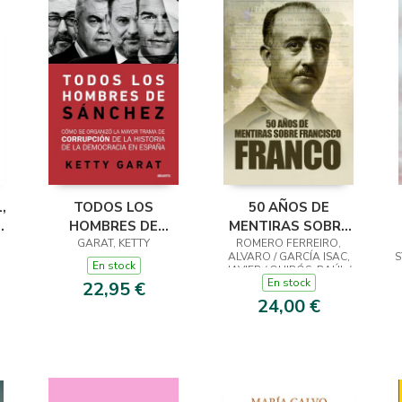
,
TODOS LOS
50 AÑOS DE
S
HOMBRES DE
MENTIRAS SOBRE
GARAT, KETTY
SÁNCHEZ
FRANCISCO FRANCO
ROMERO FERREIRO,
ALVARO / GARCÍA ISAC,
S
En stock
JAVIER / QUIRÓS, RAÚL /
En stock
PIÑEIRO MACEIRAS, JOSÉ /
22,95 €
ARCAS, JAVIER / PIÑAR,
24,00 €
BLAS / MARIQUE, JOSÉ
MARÍA / CRESPO FRA