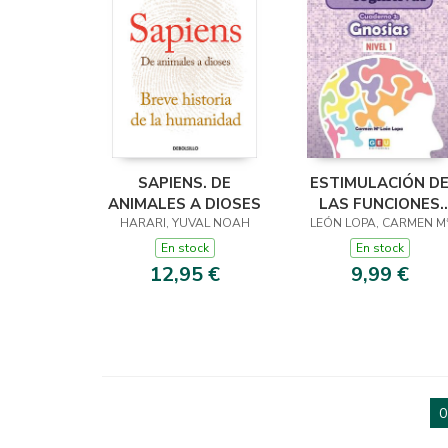
SAPIENS. DE
ESTIMULACIÓN D
ANIMALES A DIOSES
LAS FUNCIONES
HARARI, YUVAL NOAH
COGNITIVAS, NIVE
LEÓN LOPA, CARMEN M
1 : CUADERNO 3
En stock
En stock
12,95 €
9,99 €
0