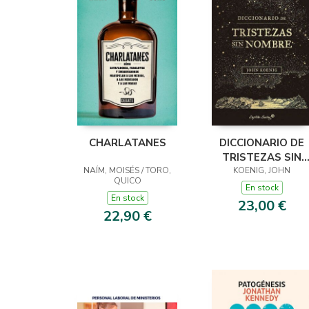
CHARLATANES
DICCIONARIO DE
TRISTEZAS SIN
NAÍM, MOISÉS / TORO,
KOENIG, JOHN
NOMBRE
QUICO
En stock
En stock
23,00 €
22,90 €