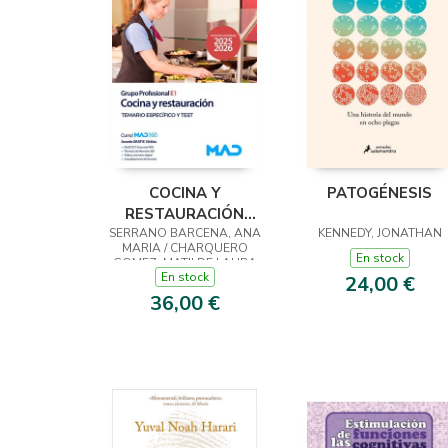
COCINA Y
PATOGÉNESIS
RESTAURACIÓN
SERRANO BARCENA, ANA
(GRUPO
KENNEDY, JONATHAN
MARIA / CHARQUERO
PROFESIONAL E1).
En stock
GOMEZ, MATILDE LAURA
PERSONAL
En stock
24,00 €
LABORAL DE
36,00 €
MINISTERIOS. T