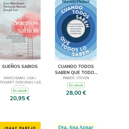
SUEÑOS SABIOS
CUANDO TODOS
SABEN QUE TODOS
MARCHIANO, LISA /
PINKER, STEVEN
LO SABEN...
TEWART, DEBORAH / LEE,
En stock
JOSEPH
En stock
28,00 €
20,95 €