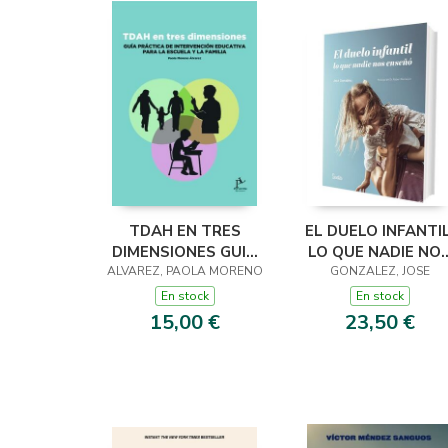
TDAH EN TRES
EL DUELO INFANTIL
DIMENSIONES GUIA
LO QUE NADIE NO
ALVAREZ, PAOLA MORENO
PRACTICA DE
GONZALEZ, JOSE
ENSEÑÓ
INTERVENCION
En stock
En stock
EDUC
15,00 €
23,50 €