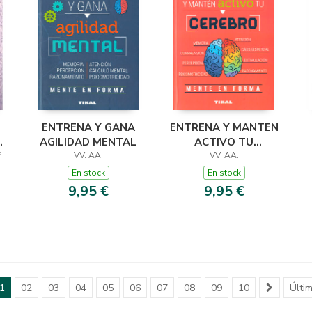
E
ENTRENA Y GANA
ENTRENA Y MANTEN
AGILIDAD MENTAL
ACTIVO TU
L
ª
VV. AA.
CEREBRO
VV. AA.
En stock
En stock
9,95 €
9,95 €
1
02
03
04
05
06
07
08
09
10
Últi