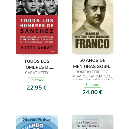
50 AÑOS DE
TODOS LOS
MENTIRAS SOBRE
HOMBRES DE
FRANCISCO FRANCO
ROMERO FERREIRO,
GARAT, KETTY
SÁNCHEZ
ALVARO / GARCÍA ISAC,
En stock
JAVIER / QUIRÓS, RAÚL /
En stock
PIÑEIRO MACEIRAS, JOSÉ /
22,95 €
ARCAS, JAVIER / PIÑAR,
24,00 €
BLAS / MARIQUE, JOSÉ
MARÍA / CRESPO FRA