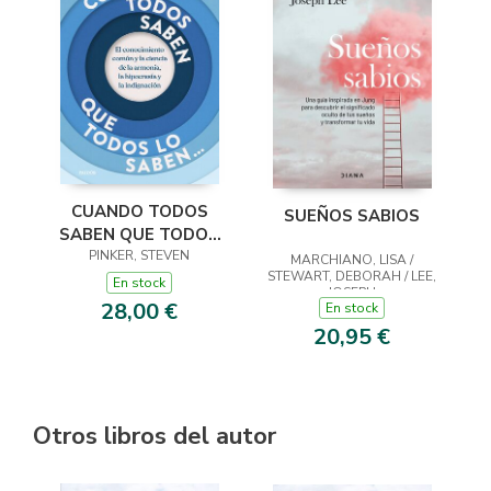
CUANDO TODOS
SUEÑOS SABIOS
SABEN QUE TODOS
PINKER, STEVEN
LO SABEN...
MARCHIANO, LISA /
STEWART, DEBORAH / LEE,
En stock
JOSEPH
28,00 €
En stock
20,95 €
Otros libros del autor