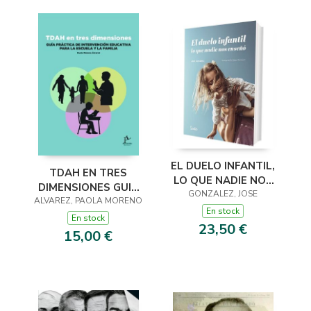
EL DUELO INFANTIL,
TDAH EN TRES
LO QUE NADIE NOS
DIMENSIONES GUIA
GONZALEZ, JOSE
ENSEÑÓ
ALVAREZ, PAOLA MORENO
PRACTICA DE
En stock
INTERVENCION
En stock
23,50 €
EDUC
15,00 €