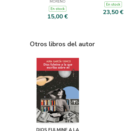
MORENO
INTERVENCION
En stock
En stock
EDUC
23,50 €
15,00 €
Otros libros del autor
DIOS FULMINE A LA