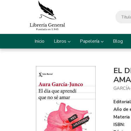
Inicio
Libros
Papelería
Blog
EL D
AMA
GARCÍA
Editorial
Año de e
Materia
ISBN: