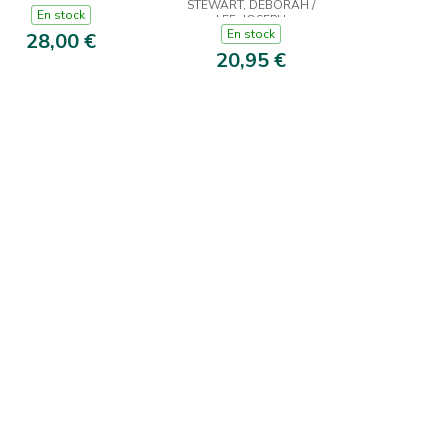
STEWART, DEBORAH /
En stock
LEE, JOSEPH
En stock
28,00 €
20,95 €