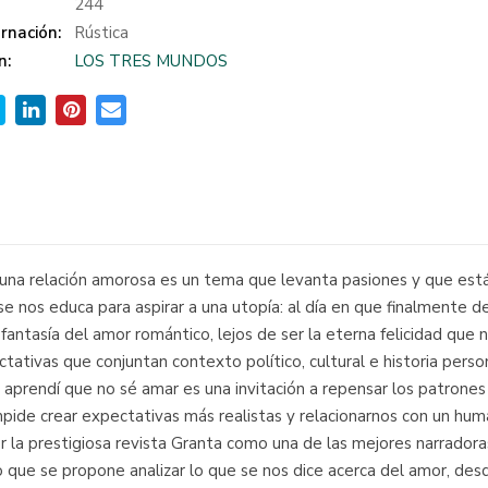
:
244
rnación:
Rústica
n:
LOS TRES MUNDOS
n una relación amorosa es un tema que levanta pasiones y que es
 se nos educa para aspirar a una utopía: al día en que finalment
fantasía del amor romántico, lejos de ser la eterna felicidad que
tativas que conjuntan contexto político, cultural e historia person
e aprendí que no sé amar es una invitación a repensar los patrones
impide crear expectativas más realistas y relacionarnos con un hu
or la prestigiosa revista Granta como una de las mejores narrado
o que se propone analizar lo que se nos dice acerca del amor, desde