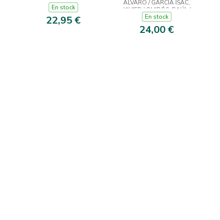
ALVARO / GARCÍA ISAC,
FRANCO
En stock
JAVIER / QUIRÓS, RAÚL /
En stock
PIÑEIRO MACEIRAS, JOSÉ /
22,95 €
ARCAS, JAVIER / PIÑAR,
24,00 €
BLAS / MARIQUE, JOSÉ
MARÍA / CRESPO FRA