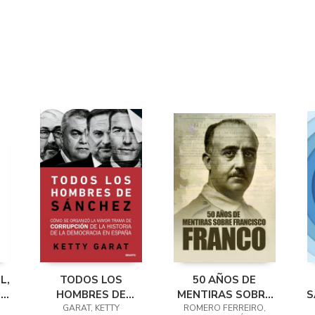
L,
TODOS LOS
50 AÑOS DE
OS
HOMBRES DE
MENTIRAS SOBRE
S
GARAT, KETTY
SÁNCHEZ
ROMERO FERREIRO,
FRANCISCO