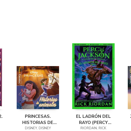
.
PRINCESAS.
EL LADRÓN DEL
HISTORIAS DE
RAYO (PERCY
DISNEY, DISNEY
ANIMALES.
JACKSON Y LOS
RIORDAN, RICK