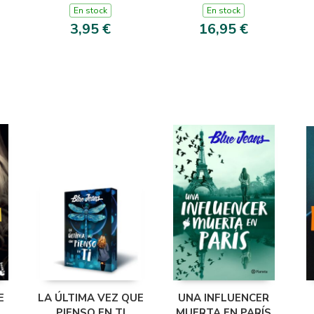
PEQUECUENTOS
DIOSES DEL
En stock
En stock
OLIMPO 1)
3,95 €
16,95 €
E
LA ÚLTIMA VEZ QUE
UNA INFLUENCER
PIENSO EN TI
MUERTA EN PARÍS