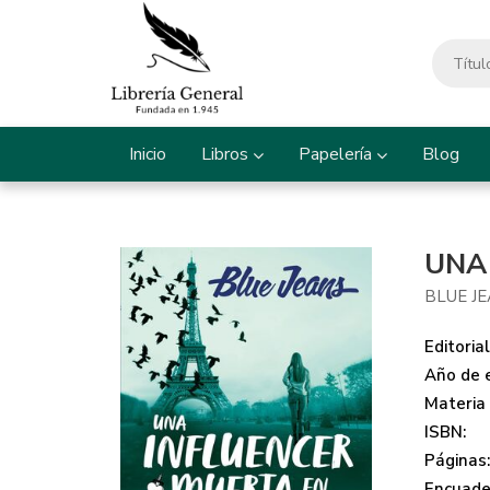
Inicio
Libros
Papelería
Blog
UNA
BLUE J
Editorial
Año de e
Materia
ISBN:
Páginas
Encuade