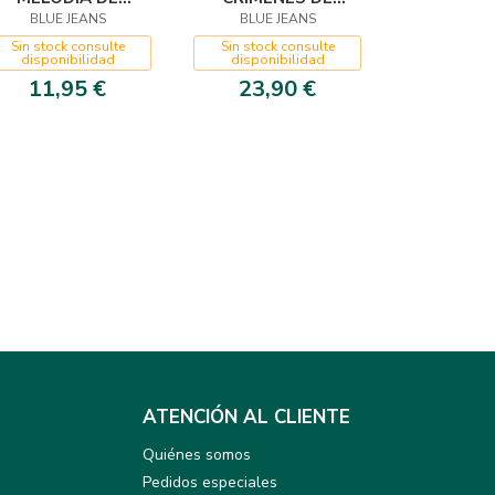
BLUE JEANS
CHOPIN
CHOPIN + LA
BLUE JEANS
ÚLTIMA MELODÍA
Sin stock consulte
Sin stock consulte
disponibilidad
disponibilidad
DE CHOPIN
11,95 €
23,90 €
ATENCIÓN AL CLIENTE
Quiénes somos
Pedidos especiales