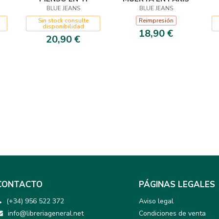
BLUE JEANS
BLUE JEANS
Sin stock consulte
Reimpresión
disponibilidad
18,90 €
20,90 €
CONTACTO
PÁGINAS LEGALES
(+34) 956 522 372
Aviso legal
info@libreriageneral.net
Condiciones de venta