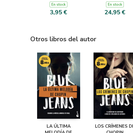
En stock
En stock
3,95 €
24,95 €
Otros libros del autor
LA ÚLTIMA
LOS CRÍMENES D
MELODÍA DE
CHOPIN