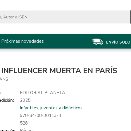
Próximas novedades
ENVÍO SOLO 
 INFLUENCER MUERTA EN PARÍS
EANS
:
EDITORIAL PLANETA
dición:
2025
Infantiles, juveniles y didácticos
978-84-08-30113-4
:
528
rnación:
Rústica