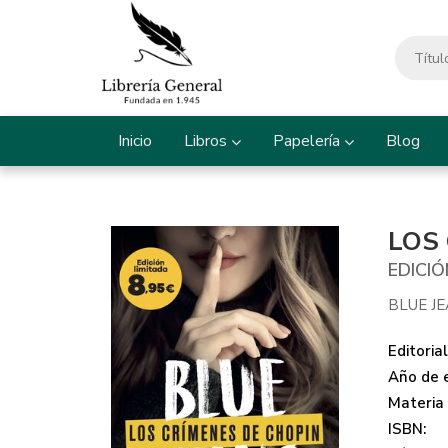
Inicio
Libros
Papelería
Blog
LOS
EDICIÓ
BLUE J
Editorial
Año de e
Materia
ISBN: