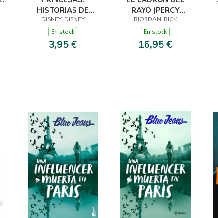
.
PRINCESAS.
EL LADRÓN DEL
HISTORIAS DE
RAYO (PERCY
DISNEY, DISNEY
ANIMALES.
JACKSON Y LOS
RIORDAN, RICK
PEQUECUENTOS
DIOSES DEL
En stock
En stock
OLIMPO 1)
3,95 €
16,95 €