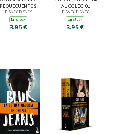
ZOOTRÓPOLIS 2.
STITCH. STITCH VA
PEQUECUENTOS
AL COLEGIO.
DISNEY, DISNEY
PEQUECUENTOS
DISNEY, DISNEY
En stock
En stock
3,95 €
3,95 €