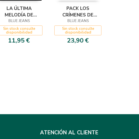
LA ÚLTIMA
PACK LOS
MELODÍA DE
CRÍMENES DE
BLUE JEANS
CHOPIN
CHOPIN + LA
BLUE JEANS
ÚLTIMA MELODÍA
Sin stock consulte
Sin stock consulte
disponibilidad
disponibilidad
DE CHOPIN
11,95 €
23,90 €
ATENCIÓN AL CLIENTE