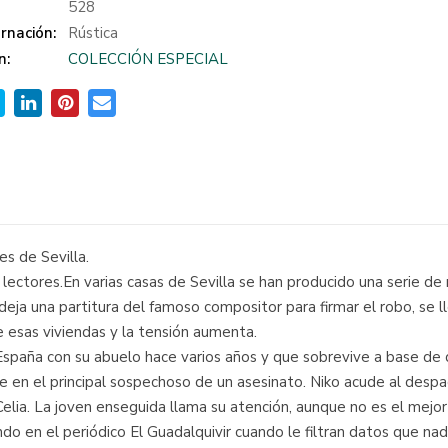
:
528
rnación:
Rústica
n:
COLECCIÓN ESPECIAL
es de Sevilla.
lectores.En varias casas de Sevilla se han producido una serie de
ja una partitura del famoso compositor para firmar el robo, se lle
 esas viviendas y la tensión aumenta.
 España con su abuelo hace varios años y que sobrevive a base de d
e en el principal sospechoso de un asesinato. Niko acude al despa
de Celia. La joven enseguida llama su atención, aunque no es el m
do en el periódico El Guadalquivir cuando le filtran datos que n