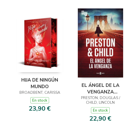
HIJA DE NINGÚN
EL ÁNGEL DE LA
MUNDO
VENGANZA
BROADBENT, CARISSA
PRESTON, DOUGLAS /
(INSPECTOR
En stock
CHILD, LINCOLN
PENDERGAST 22)
23,90 €
En stock
22,90 €