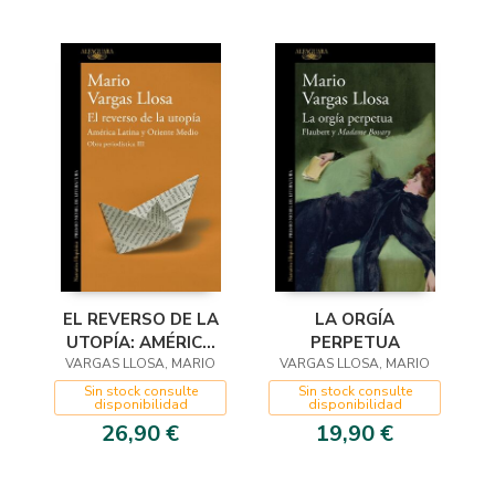
EL REVERSO DE LA
LA ORGÍA
UTOPÍA: AMÉRICA
PERPETUA
LATINA Y ORIENTE
VARGAS LLOSA, MARIO
VARGAS LLOSA, MARIO
MEDIO (OBRA
Sin stock consulte
Sin stock consulte
disponibilidad
disponibilidad
PERIODÍSTICA
26,90 €
19,90 €
VARGA