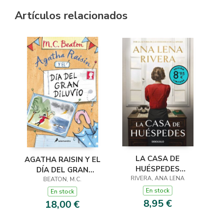
Artículos relacionados
LA CASA DE
AGATHA RAISIN Y EL
HUÉSPEDES
DÍA DEL GRAN
(EDICIÓN LIMITADA ·
RIVERA, ANA LENA
DILUVIO (AGATHA
BEATON, M.C.
VERANO)
RAISIN 12)
En stock
En stock
8,95 €
18,00 €