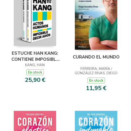
ESTUCHE HAN KANG:
CURANDO EL MUNDO
CONTIENE IMPOSIBLE
DECIR ADIÓS ACTOS
KANG, HAN
FERREIRA, MARÍA /
HUMANOS
En stock
GONZÁLEZ RIVAS, DIEGO
25,90 €
En stock
11,95 €