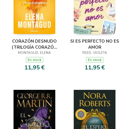
CORAZÓN DESNUDO
SI ES PERFECTO NO ES
(TRILOGÍA CORAZÓN
AMOR
MONTAGUD, ELENA
3)
REED, VIOLETA
En stock
En stock
11,95 €
11,95 €