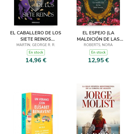
EL CABALLERO DE LOS
EL ESPEJO (LA
SIETE REINOS
MALDICIÓN DE LAS
(CANCIÓN DE HIELO Y
MARTIN, GEORGE R. R.
SIETE NOVIAS 2)
ROBERTS, NORA
FUEGO)
En stock
En stock
14,96 €
12,95 €