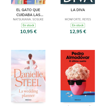
EL GATO QUE
LA DIVA
CUIDABA LAS
NATSUKAWA, SOSUKE
BIBLIOTECAS
MONFORTE, REYES
En stock
En stock
10,95 €
12,95 €