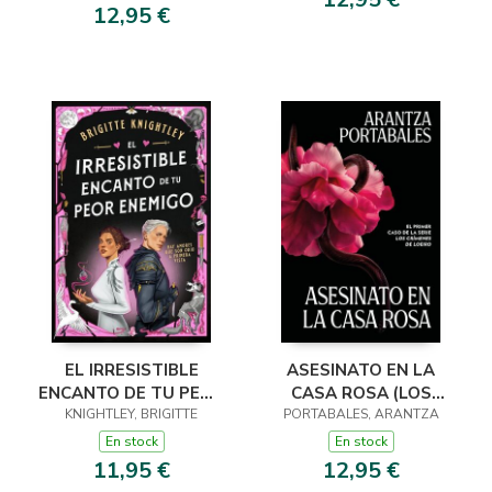
12,95 €
EL IRRESISTIBLE
ASESINATO EN LA
ENCANTO DE TU PEOR
CASA ROSA (LOS
ENEMIGO (QUERIDOS
KNIGHTLEY, BRIGITTE
CRÍMENES DE LOEIRO
PORTABALES, ARANTZA
ENEMIGOS 1)
1)
En stock
En stock
11,95 €
12,95 €