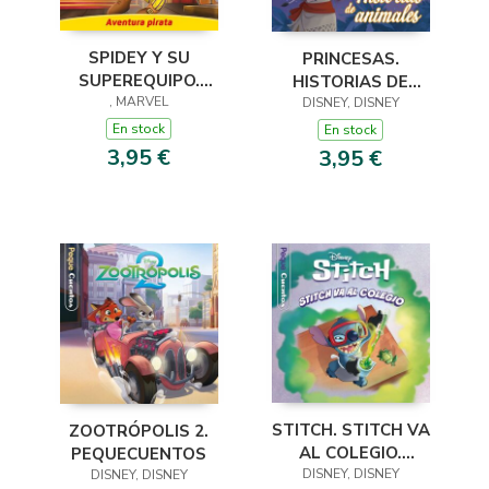
SPIDEY Y SU
PRINCESAS.
SUPEREQUIPO.
HISTORIAS DE
AVENTURA PIRATA.
, MARVEL
DISNEY, DISNEY
ANIMALES.
PEQUECUENTOS
PEQUECUENTOS
En stock
En stock
3,95 €
3,95 €
STITCH. STITCH VA
ZOOTRÓPOLIS 2.
AL COLEGIO.
PEQUECUENTOS
PEQUECUENTOS
DISNEY, DISNEY
DISNEY, DISNEY