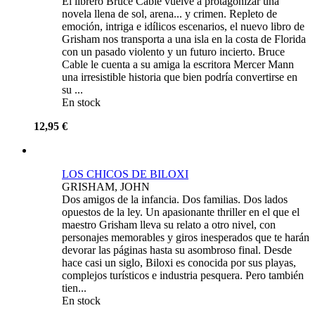
El librero Bruce Cable vuelve a protagonizar una
novela llena de sol, arena... y crimen. Repleto de
emoción, intriga e idílicos escenarios, el nuevo libro de
Grisham nos transporta a una isla en la costa de Florida
con un pasado violento y un futuro incierto. Bruce
Cable le cuenta a su amiga la escritora Mercer Mann
una irresistible historia que bien podría convertirse en
su ...
En stock
12,95 €
LOS CHICOS DE BILOXI
GRISHAM, JOHN
Dos amigos de la infancia. Dos familias. Dos lados
opuestos de la ley. Un apasionante thriller en el que el
maestro Grisham lleva su relato a otro nivel, con
personajes memorables y giros inesperados que te harán
devorar las páginas hasta su asombroso final. Desde
hace casi un siglo, Biloxi es conocida por sus playas,
complejos turísticos e industria pesquera. Pero también
tien...
En stock