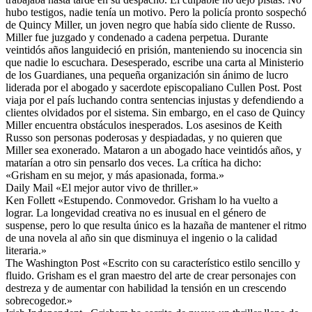
hubo testigos, nadie tenía un motivo. Pero la policía pronto sospechó
de Quincy Miller, un joven negro que había sido cliente de Russo.
Miller fue juzgado y condenado a cadena perpetua. Durante
veintidós años languideció en prisión, manteniendo su inocencia sin
que nadie lo escuchara. Desesperado, escribe una carta al Ministerio
de los Guardianes, una pequeña organización sin ánimo de lucro
liderada por el abogado y sacerdote episcopaliano Cullen Post. Post
viaja por el país luchando contra sentencias injustas y defendiendo a
clientes olvidados por el sistema. Sin embargo, en el caso de Quincy
Miller encuentra obstáculos inesperados. Los asesinos de Keith
Russo son personas poderosas y despiadadas, y no quieren que
Miller sea exonerado. Mataron a un abogado hace veintidós años, y
matarían a otro sin pensarlo dos veces. La crítica ha dicho:
«Grisham en su mejor, y más apasionada, forma.»
Daily Mail «El mejor autor vivo de thriller.»
Ken Follett «Estupendo. Conmovedor. Grisham lo ha vuelto a
lograr. La longevidad creativa no es inusual en el género de
suspense, pero lo que resulta único es la hazaña de mantener el ritmo
de una novela al año sin que disminuya el ingenio o la calidad
literaria.»
The Washington Post «Escrito con su característico estilo sencillo y
fluido. Grisham es el gran maestro del arte de crear personajes con
destreza y de aumentar con habilidad la tensión en un crescendo
sobrecogedor.»