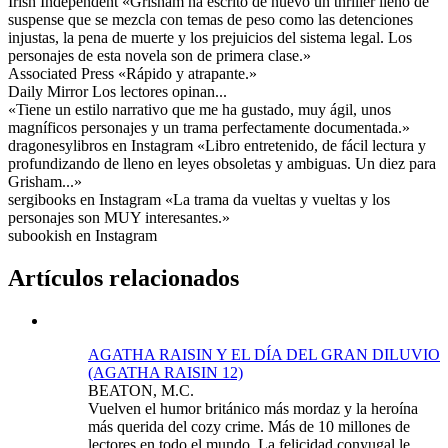
Irish Independent «Grisham ha escrito de nuevo un thriller lleno de
suspense que se mezcla con temas de peso como las detenciones
injustas, la pena de muerte y los prejuicios del sistema legal. Los
personajes de esta novela son de primera clase.»
Associated Press «Rápido y atrapante.»
Daily Mirror Los lectores opinan...
«Tiene un estilo narrativo que me ha gustado, muy ágil, unos
magníficos personajes y un trama perfectamente documentada.»
dragonesylibros en Instagram «Libro entretenido, de fácil lectura y
profundizando de lleno en leyes obsoletas y ambiguas. Un diez para
Grisham...»
sergibooks en Instagram «La trama da vueltas y vueltas y los
personajes son MUY interesantes.»
subookish en Instagram
Artículos relacionados
AGATHA RAISIN Y EL DÍA DEL GRAN DILUVIO
(AGATHA RAISIN 12)
BEATON, M.C.
Vuelven el humor británico más mordaz y la heroína
más querida del cozy crime. Más de 10 millones de
lectores en todo el mundo. La felicidad conyugal le