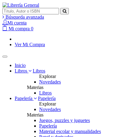
Búsqueda avanzada
Mi cuenta
Mi compra
0
Ver Mi Compra
Inicio
Libros
Libros
Explorar
Novedades
Materias
Libros
Papelería
Papelería
Explorar
Novedades
Materias
Juegos, puzzles y juguetes
Papelería
Material escolar y manualidades
Papel y derivados