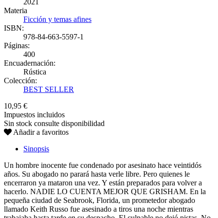
2021
Materia
Ficción y temas afines
ISBN:
978-84-663-5597-1
Páginas:
400
Encuadernación:
Rústica
Colección:
BEST SELLER
10,95 €
Impuestos incluidos
Sin stock consulte disponibilidad
Añadir a favoritos
Sinopsis
Un hombre inocente fue condenado por asesinato hace veintidós
años. Su abogado no parará hasta verle libre. Pero quienes le
encerraron ya mataron una vez. Y están preparados para volver a
hacerlo. NADIE LO CUENTA MEJOR QUE GRISHAM. En la
pequeña ciudad de Seabrook, Florida, un prometedor abogado
llamado Keith Russo fue asesinado a tiros una noche mientras
trabajaba hasta tarde en su despacho. El culpable no dejó pistas. No