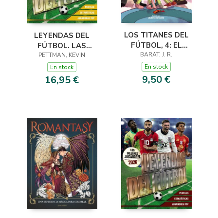
LOS TITANES DEL
LEYENDAS DEL
FÚTBOL, 4: EL
FÚTBOL. LAS
ASESINATO DEL
BARAT, J. R.
PETTMAN, KEVIN
MEJORES
DELANTERO
JUGADORAS 2026
En stock
En stock
CENTRO
9,50 €
16,95 €