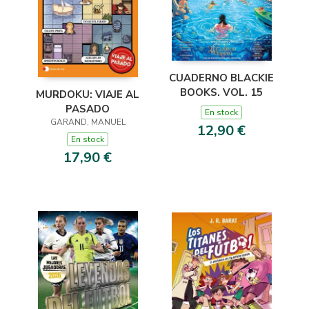
CUADERNO BLACKIE
BOOKS. VOL. 15
MURDOKU: VIAJE AL
PASADO
En stock
GARAND, MANUEL
12,90 €
En stock
17,90 €