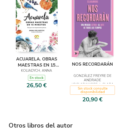
ACUARELA. OBRAS
NOS RECORDARÁN
MAESTRAS EN 15
KOLIADYCH, ANNA
MINUTOS
GONZÁLEZ FREYRE DE
En stock
ANDRADE
26,50 €
(@CLARAMORE_), CLARA
Sin stock consulte
disponibilidad
20,90 €
Otros libros del autor