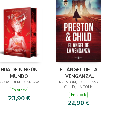
HIJA DE NINGÚN
EL ÁNGEL DE LA
MUNDO
VENGANZA
BROADBENT, CARISSA
PRESTON, DOUGLAS /
(INSPECTOR
CHILD, LINCOLN
PENDERGAST 22)
En stock
En stock
23,90 €
22,90 €