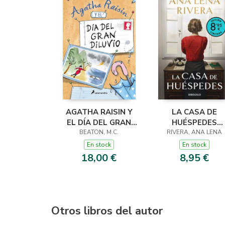
AGATHA RAISIN Y
LA CASA DE
EL DÍA DEL GRAN
HUÉSPEDES
DILUVIO (AGATHA
BEATON, M.C.
(EDICIÓN LIMITADA
RIVERA, ANA LENA
RAISIN 12)
VERANO)
En stock
En stock
18,00 €
8,95 €
Otros libros del autor