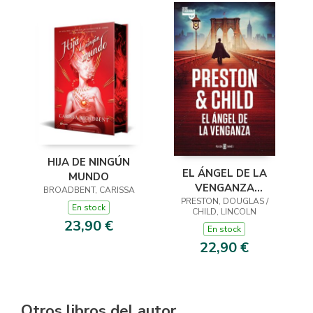
HIJA DE NINGÚN
EL ÁNGEL DE LA
MUNDO
VENGANZA
BROADBENT, CARISSA
PRESTON, DOUGLAS /
(INSPECTOR
En stock
CHILD, LINCOLN
PENDERGAST 22)
23,90 €
En stock
22,90 €
Otros libros del autor