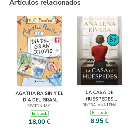
Artículos relacionados
LA CASA DE
AGATHA RAISIN Y EL
HUÉSPEDES
DÍA DEL GRAN
(EDICIÓN LIMITADA ·
RIVERA, ANA LENA
DILUVIO (AGATHA
BEATON, M.C.
VERANO)
RAISIN 12)
En stock
En stock
8,95 €
18,00 €