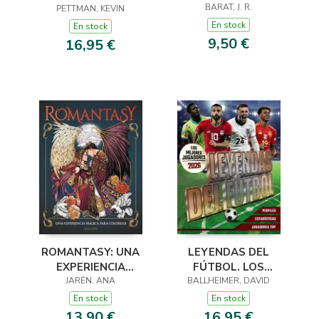
ASESINATO DEL
BARAT, J. R.
PETTMAN, KEVIN
MEJORES
DELANTERO
JUGADORAS 2026
En stock
En stock
CENTRO
9,50 €
16,95 €
ROMANTASY: UNA
LEYENDAS DEL
EXPERIENCIA
FÚTBOL. LOS
MÁGICA PARA
JARÉN, ANA
BALLHEIMER, DAVID
MEJORES
COLOREAR
JUGADORES 2026
En stock
En stock
13,90 €
16,95 €