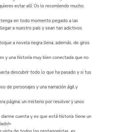
ieres estar allí. Os lo recomiendo mucho.
 mantenga en todo momento pegado a las
legar a nuestro país y sean tan adictivos
 toque a novela negra llena, además, de giros
tes y una historia muy bien conectada que no
hasta descubrir todo lo que ha pasado y si tus
so de personajes y una narración ágil y
 página: un misterio por resolver y unos
 darme cuenta y es que está historia tiene un
dado!»
vista de todos los protagonistas, es