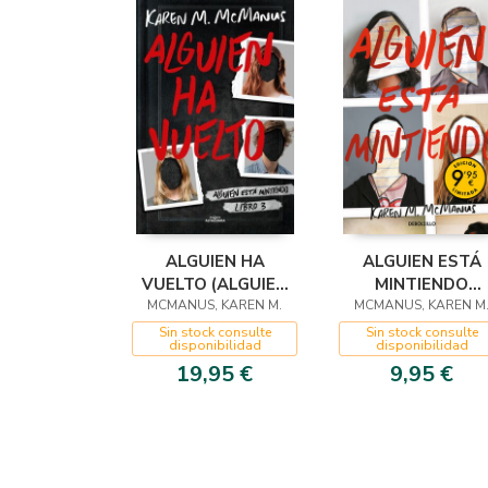
ALGUIEN HA
ALGUIEN ESTÁ
VUELTO (ALGUIEN
MINTIENDO
ESTÁ MINTIENDO 3)
MCMANUS, KAREN M.
(EDICIÓN LIMITA
MCMANUS, KAREN M
A PRECIO ESPECIA
Sin stock consulte
Sin stock consulte
disponibilidad
disponibilidad
19,95 €
9,95 €