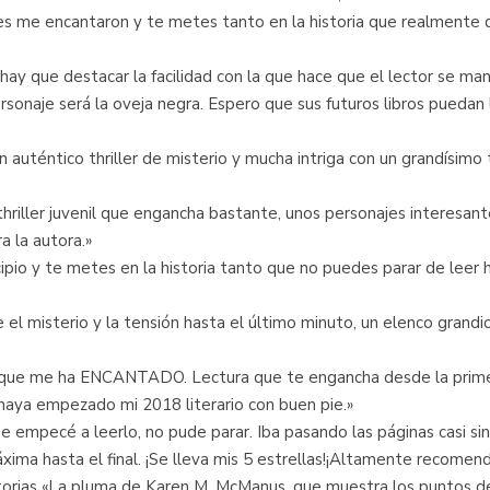
s me encantaron y te metes tanto en la historia que realmente qu
e hay que destacar la facilidad con la que hace que el lector se
sonaje será la oveja negra. Espero que sus futuros libros puedan l
 auténtico thriller de misterio y mucha intriga con un grandísimo
 thriller juvenil que engancha bastante, unos personajes interesan
a la autora.»
cipio y te metes en la historia tanto que no puedes parar de leer 
l misterio y la tensión hasta el último minuto, un elenco grandio
r que me ha ENCANTADO. Lectura que te engancha desde la primera
aya empezado mi 2018 literario con buen pie.»
empecé a leerlo, no pude parar. Iba pasando las páginas casi sin
áxima hasta el final. ¡Se lleva mis 5 estrellas!¡Altamente recomen
orias «La pluma de Karen M. McManus, que muestra los puntos de 