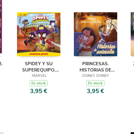
.
SPIDEY Y SU
PRINCESAS.
SUPEREQUIPO.
HISTORIAS DE
AVENTURA PIRATA.
, MARVEL
DISNEY, DISNEY
ANIMALES.
PEQUECUENTOS
PEQUECUENTOS
En stock
En stock
3,95 €
3,95 €