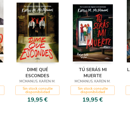
DIME QUÉ
TÚ SERÁS MI
L
ESCONDES
MUERTE
DA
.
MCMANUS, KAREN M.
MCMANUS, KAREN M.
L)
Sin stock consulte
Sin stock consulte
disponibilidad
disponibilidad
19,95 €
19,95 €