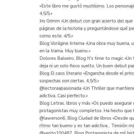
«Este libro me gustó muchísimo. Los personaje
4,5/5.»
Iris Grimm «Un debut con gran acierto del qu
páginas de la historia y preguntándose qué per
como este. 4/5.»
Blog Vorágine Interna «Una obra muy buena, un
en la trama. Muy bueno.»
Dolores Balseiro, Blog It's time to magic «Un
deja ni un solo fleco suelto. Un buen debut par
Blog El caos literario «Engancha desde el prin
sospechas son ciertas. 4,5/5.»
@lectoraapasionada «Un Thriller que mantiene e
adictiva. Casi perfecto.»
Blog Letras, libros y más «Os puedo asegura
protagonistas muy completos. Ha hecho que h
@lawerson6, Blog Ciudad de libros «Desde que 
ritmo tan bueno y es tan adictiva... Tensión m
@verito100487, Blog Protagonista de mil hist