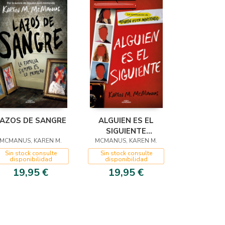
AZOS DE SANGRE
ALGUIEN ES EL
SIGUIENTE
MCMANUS, KAREN M.
MCMANUS, KAREN M.
(INSTITUTO
BAYVIEW)
Sin stock consulte
Sin stock consulte
disponibilidad
disponibilidad
19,95 €
19,95 €