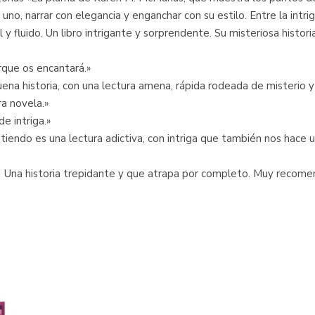
no, narrar con elegancia y enganchar con su estilo. Entre la intr
il y fluido. Un libro intrigante y sorprendente. Su misteriosa histo
rque os encantará.»
uena historia, con una lectura amena, rápida rodeada de misterio y
ra novela.»
e intriga.»
endo es una lectura adictiva, con intriga que también nos hace un
.] Una historia trepidante y que atrapa por completo. Muy recome