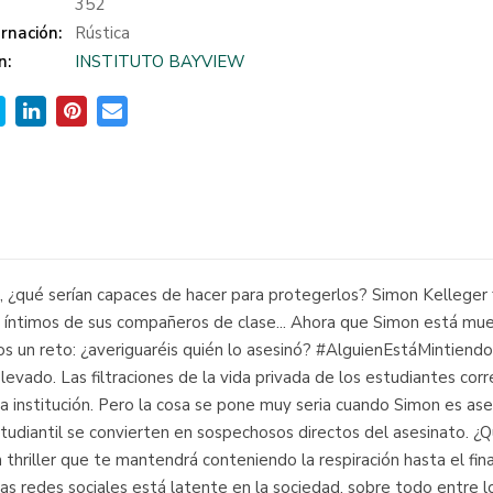
:
352
rnación:
Rústica
n:
INSTITUTO BAYVIEW
 ¿qué serían capaces de hacer para protegerlos? Simon Kelleger f
 íntimos de sus compañeros de clase... Ahora que Simon está mue
n reto: ¿averiguaréis quién lo asesinó? #AlguienEstáMintiendo U
levado. Las filtraciones de la vida privada de los estudiantes cor
 institución. Pero la cosa se pone muy seria cuando Simon es ase
tudiantil se convierten en sospechosos directos del asesinato. ¿Q
thriller que te mantendrá conteniendo la respiración hasta el fin
las redes sociales está latente en la sociedad, sobre todo entre l