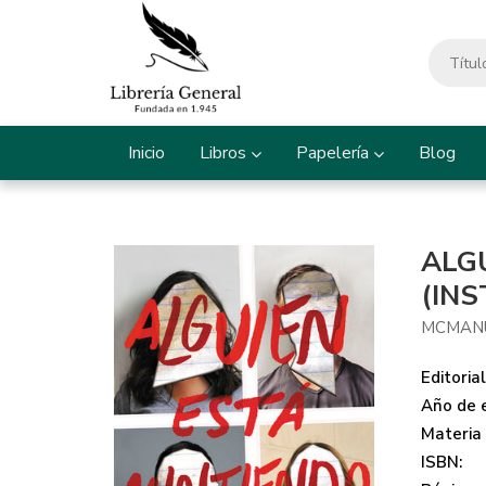
Inicio
Libros
Papelería
Blog
ALG
(IN
MCMANU
Editorial
Año de e
Materia
ISBN: