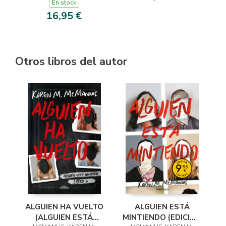
DIOSES DEL OLIMPO
En stock
1)
16,95 €
Otros libros del autor
ALGUIEN HA VUELTO
ALGUIEN ESTÁ
(ALGUIEN ESTÁ
MINTIENDO (EDICIÓN