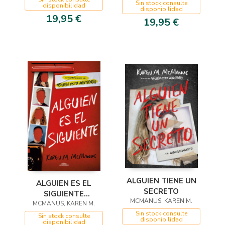
Sin stock consulte
disponibilidad
disponibilidad
19,95 €
19,95 €
ALGUIEN TIENE UN
ALGUIEN ES EL
SECRETO
SIGUIENTE
MCMANUS, KAREN M.
MCMANUS, KAREN M.
(INSTITUTO
Sin stock consulte
BAYVIEW)
Sin stock consulte
disponibilidad
disponibilidad