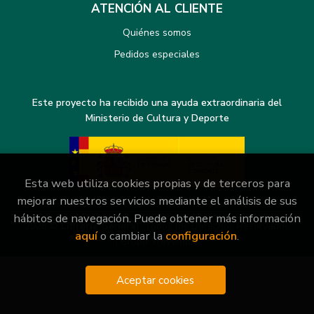
ATENCIÓN AL CLIENTE
Quiénes somos
Pedidos especiales
Este proyecto ha recibido una ayuda extraordinaria del
Ministerio de Cultura y Deporte
Esta web utiliza cookies propias y de terceros para
mejorar nuestros servicios mediante el análisis de sus
hábitos de navegación. Puede obtener más información
2026 ©
Librería General
. Todos los Derechos Reservados
aquí
o cambiar la
configuración
.
|
Grupo Trevenque
Aceptar cookies