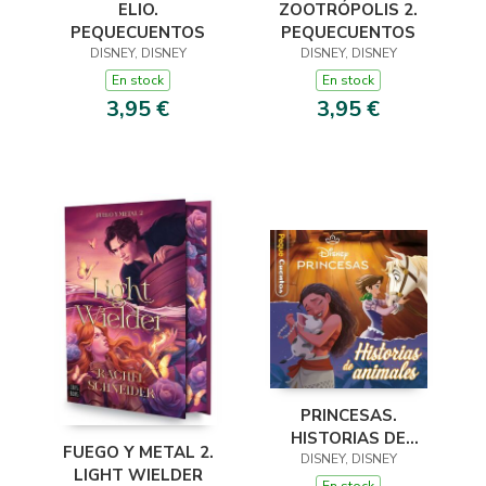
ELIO.
ZOOTRÓPOLIS 2.
PEQUECUENTOS
PEQUECUENTOS
DISNEY, DISNEY
DISNEY, DISNEY
En stock
En stock
3,95 €
3,95 €
PRINCESAS.
HISTORIAS DE
FUEGO Y METAL 2.
DISNEY, DISNEY
ANIMALES.
LIGHT WIELDER
PEQUECUENTOS