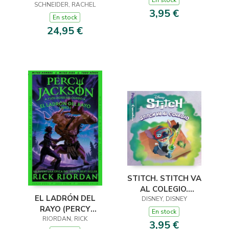
En stock
SCHNEIDER, RACHEL
3,95 €
En stock
24,95 €
STITCH. STITCH VA
AL COLEGIO.
EL LADRÓN DEL
PEQUECUENTOS
DISNEY, DISNEY
RAYO (PERCY
En stock
JACKSON Y LOS
RIORDAN, RICK
3,95 €