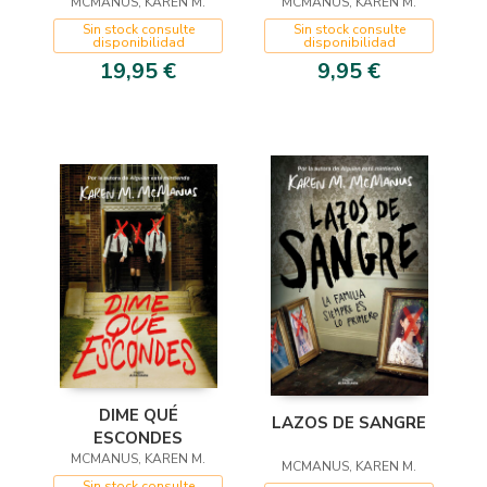
MCMANUS, KAREN M.
MINTIENDO 3)
LIMITADA A PRECIO
MCMANUS, KAREN M.
ESPECIAL)
Sin stock consulte
Sin stock consulte
disponibilidad
disponibilidad
19,95 €
9,95 €
DIME QUÉ
LAZOS DE SANGRE
ESCONDES
MCMANUS, KAREN M.
MCMANUS, KAREN M.
Sin stock consulte