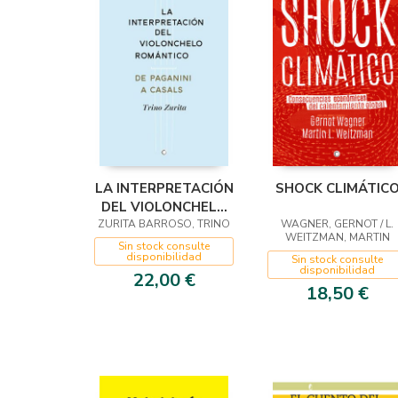
LA INTERPRETACIÓN
SHOCK CLIMÁTIC
DEL VIOLONCHELO
ZURITA BARROSO, TRINO
ROMÁNTICO
WAGNER, GERNOT / L.
WEITZMAN, MARTIN
Sin stock consulte
disponibilidad
Sin stock consulte
disponibilidad
22,00 €
18,50 €