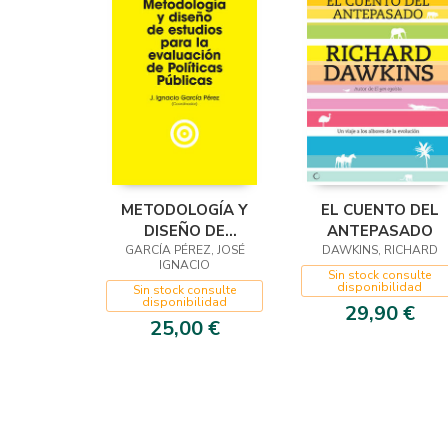
METODOLOGÍA Y
EL CUENTO DEL
DISEÑO DE
ANTEPASADO
ESTUDIOS PARA LA
GARCÍA PÉREZ, JOSÉ
DAWKINS, RICHARD
IGNACIO
EVALUACIÓN DE
Sin stock consulte
disponibilidad
Sin stock consulte
POLÍTICAS
disponibilidad
29,90 €
PÚBLICAS
25,00 €