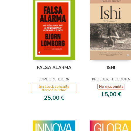
FALSA ALARMA
ISHI
LOMBORG, BJORN
KROEBER, THEODORA
Sin stock consulte
No disponible
disponibilidad
15,00 €
25,00 €