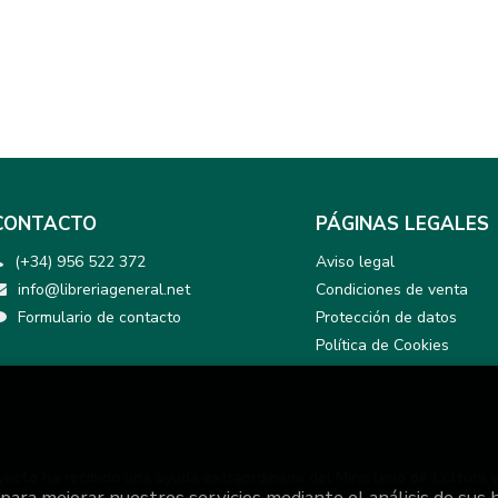
CONTACTO
PÁGINAS LEGALES
(+34) 956 522 372
Aviso legal
info@libreriageneral.net
Condiciones de venta
Formulario de contacto
Protección de datos
Política de Cookies
yecto ha recibido una ayuda extraordinaria del Ministerio de Cultura 
 para mejorar nuestros servicios mediante el análisis de sus 