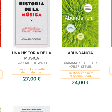
O
UNA HISTORIA DE LA
ABUNDANCIA
MÚSICA
GOODALL, HOWARD
DIAMANDIS, PETER H. /
KOTLER, STEVEN
Sin stock consulte
disponibilidad
Sin stock consulte
disponibilidad
27,00 €
24,00 €