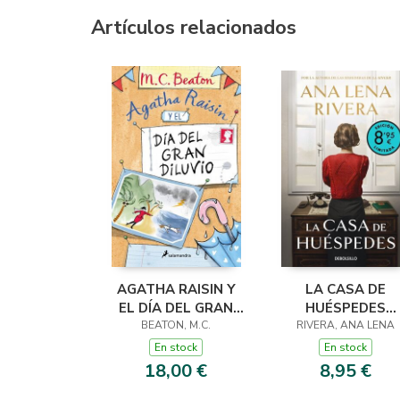
Artículos relacionados
AGATHA RAISIN Y
LA CASA DE
EL DÍA DEL GRAN
HUÉSPEDES
DILUVIO (AGATHA
BEATON, M.C.
(EDICIÓN LIMITADA
RIVERA, ANA LENA
RAISIN 12)
VERANO)
En stock
En stock
18,00 €
8,95 €