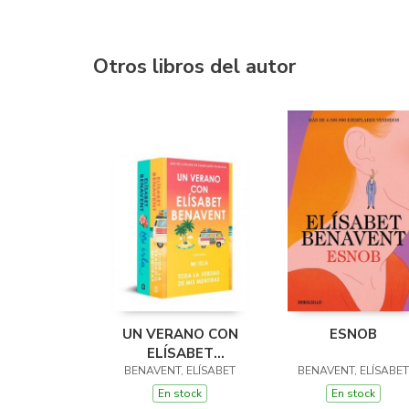
Otros libros del autor
UN VERANO CON
ESNOB
ELÍSABET
BENAVENT. MI ISLA ·
BENAVENT, ELÍSABET
BENAVENT, ELÍSABET
TODA LA VERDAD
En stock
En stock