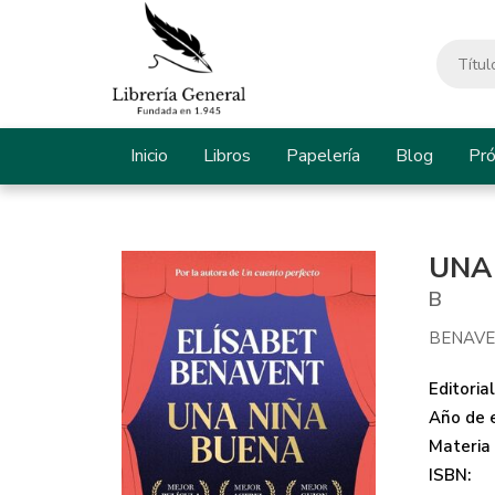
Inicio
Libros
Papelería
Blog
Pr
UNA
B
BENAVE
Editorial
Año de e
Materia
ISBN: