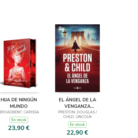
HIJA DE NINGÚN
EL ÁNGEL DE LA
MUNDO
VENGANZA
BROADBENT, CARISSA
PRESTON, DOUGLAS /
(INSPECTOR
CHILD, LINCOLN
PENDERGAST 22)
En stock
En stock
23,90 €
22,90 €