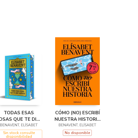
TODAS ESAS
CÓMO (NO) ESCRIBÍ
OSAS QUE TE DIRÉ
NUESTRA HISTORIA
MAÑANA (EDICIÓN
BENAVENT, ELÍSABET
(CAMPAÑA EDICIÓN
BENAVENT, ELÍSABET
LIMITADA)
LIMITADA)
Sin stock consulte
No disponible
disponibilidad