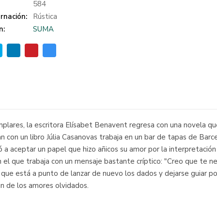
:
584
rnación:
Rústica
n:
SUMA
ares, la escritora Elísabet Benavent regresa con una novela que
 con un libro Júlia Casanovas trabaja en un bar de tapas de Barc
ó a aceptar un papel que hizo añicos su amor por la interpretación
el que trabaja con un mensaje bastante críptico: "Creo que te nec
e que está a punto de lanzar de nuevo los dados y dejarse guiar p
ón de los amores olvidados.