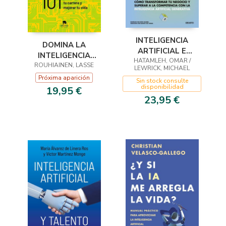
INTELIGENCIA
DOMINA LA
ARTIFICIAL E
INTELIGENCIA
HATAMLEH, OMAR /
INNOVACIÓN
ARTIFICIAL ANTES
ROUHIAINEN, LASSE
LEWRICK, MICHAEL
DE QUE ELLA TE
Próxima aparición
Sin stock consulte
DOMINE A TI
disponibilidad
19,95 €
23,95 €