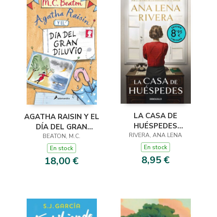
LA CASA DE
AGATHA RAISIN Y EL
HUÉSPEDES
DÍA DEL GRAN
(EDICIÓN LIMITADA ·
RIVERA, ANA LENA
DILUVIO (AGATHA
BEATON, M.C.
VERANO)
RAISIN 12)
En stock
En stock
8,95 €
18,00 €