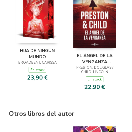
HIJA DE NINGÚN
EL ÁNGEL DE LA
MUNDO
VENGANZA
BROADBENT, CARISSA
PRESTON, DOUGLAS /
(INSPECTOR
En stock
CHILD, LINCOLN
PENDERGAST 22)
23,90 €
En stock
22,90 €
Otros libros del autor