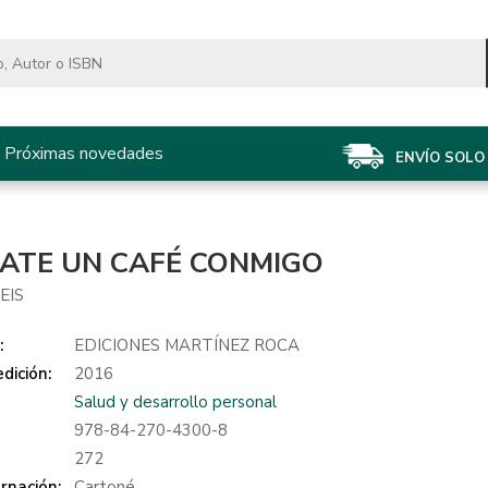
Próximas novedades
ENVÍO SOLO 
ATE UN CAFÉ CONMIGO
EIS
:
EDICIONES MARTÍNEZ ROCA
dición:
2016
Salud y desarrollo personal
978-84-270-4300-8
:
272
rnación:
Cartoné