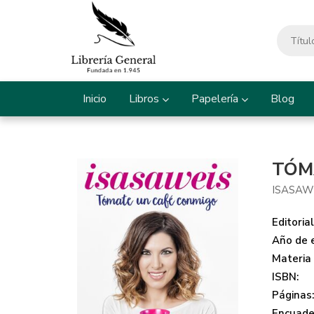
Inicio
Libros
Papelería
Blog
TÓM
ISASAW
Editorial
Año de e
Materia
ISBN:
Páginas
Encuade