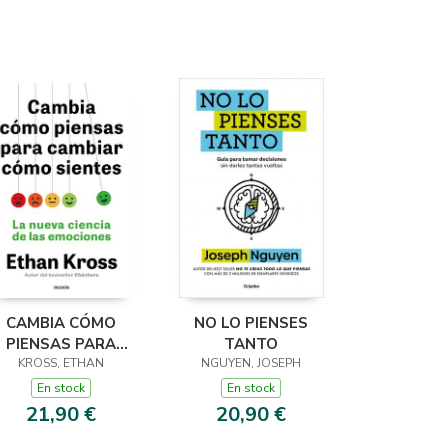
CAMBIA CÓMO
NO LO PIENSES
PIENSAS PARA
TANTO
CAMBIAR CÓMO
KROSS, ETHAN
NGUYEN, JOSEPH
SIENTES
En stock
En stock
21,90 €
20,90 €