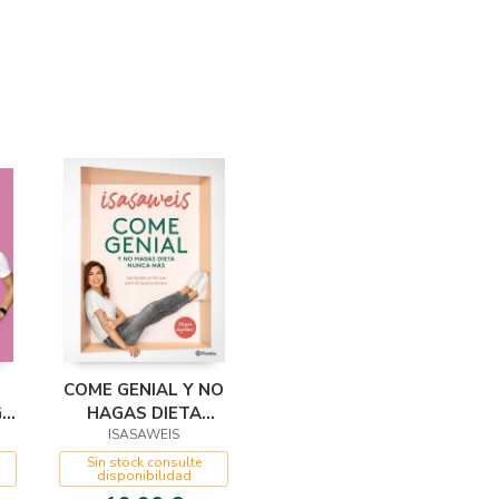
COME GENIAL Y NO
GO
HAGAS DIETA
DA
NUNCA MÁS
ISASAWEIS
Sin stock consulte
disponibilidad