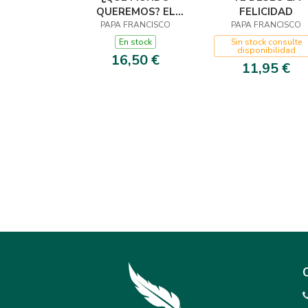
QUEREMOS? EL
FELICIDAD
PAPA FRANCISCO
PAPA FRANCISCO
PAPA FRANCISCO
NOS GUÍA
En stock
Sin stock consulte
disponibilidad
16,50 €
11,95 €