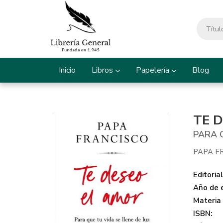
Inicio
Libros
Papelería
Blog
TE 
PARA Q
PAPA F
Editorial
Año de e
Materia
ISBN: