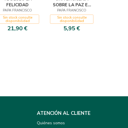
FELICIDAD
SOBRE LA PAZ EN
PAPA FRANCISCO
PAPA FRANCISCO
UCRANIA
Sin stock consulte
Sin stock consulte
disponibilidad
disponibilidad
21,90 €
5,95 €
ATENCIÓN AL CLIENTE
Quiénes somos