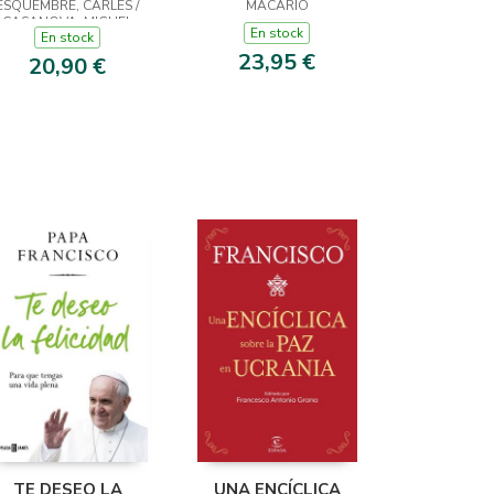
ESQUEMBRE, CARLES /
MACARIO
CASANOVA, MIGUEL
En stock
En stock
23,95 €
20,90 €
TE DESEO LA
UNA ENCÍCLICA