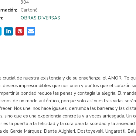
:
304
rnación:
Cartoné
n:
OBRAS DIVERSAS
a crucial de nuestra existencia y de su enseñanza: el AMOR. Te qu
on deseos imprescindibles que nos unen y por los que el corazón s
partir la bondad reduce las penas y contagia la alegría. El mand
os de un modo auténtico, porque solo así nuestras vidas serán ple
cer. Nos une, nos hace iguales, derrumba las barreras y las dista
s, sino que es una experiencia concreta y a veces arriesgada. Un
or es la puerta a la felicidad y la cura para la soledad y la ansie
ra de García Márquez, Dante Alighieri, Dostoyevski, Ungaretti, Bal