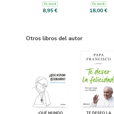
VERANO)
En stock
En stock
8,95 €
18,00 €
Otros libros del autor
¿QUÉ MUNDO
TE DESEO LA