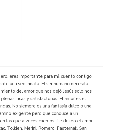
iero, eres importante para mí, cuento contigo:
iente una sed innata. El ser humano necesita
amiento del amor que nos dejó Jesús solo nos
nas, ricas y satisfactorias. El amor es el
ncias. No siempre es una fantasía dulce o una
 camino exigente pero que conduce a un
dad en las que a veces caemos. Te deseo el amor
zac, Tolkien, Merini, Romero, Pasternak, San