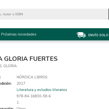
Próximas novedades
ENVÍO SOLO 
A GLORIA FUERTES
S, GLORIA
:
NÓRDICA LIBROS
dición:
2017
Literatura y estudios literarios
978-84-16830-59-6
:
1
rnación:
Otros