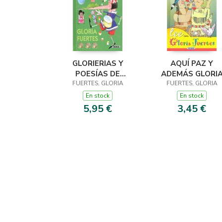
GLORIERIAS Y
AQUÍ PAZ Y
POESÍAS DE
ADEMÁS GLORI
FUERTES, GLORIA
ANIMALES DE
FUERTES, GLORIA
GLORIA FUERTES
En stock
En stock
5,95 €
3,45 €