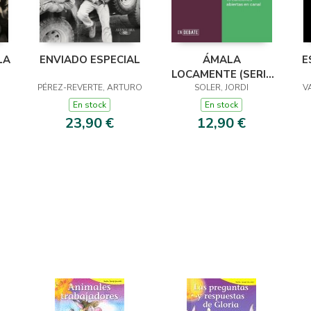
LA
ENVIADO ESPECIAL
ÁMALA
E
LOCAMENTE (SERIE
PÉREZ-REVERTE, ARTURO
ENDEBATE)
SOLER, JORDI
V
En stock
En stock
23,90 €
12,90 €