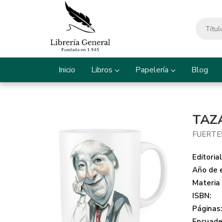
Inicio
Libros
Papelería
Blog
TAZ
FUERTE
Editorial
Año de e
Materia
ISBN:
Páginas
Encuade