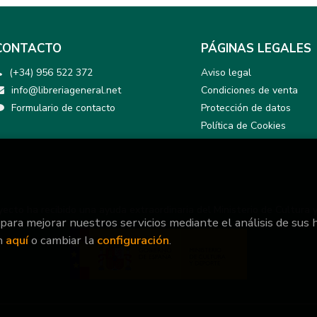
CONTACTO
PÁGINAS LEGALES
(+34) 956 522 372
Aviso legal
info@libreriageneral.net
Condiciones de venta
Formulario de contacto
Protección de datos
Política de Cookies
yecto ha recibido una ayuda extraordinaria del Ministerio de Cultura 
 para mejorar nuestros servicios mediante el análisis de sus 
n
aquí
o cambiar la
configuración
.