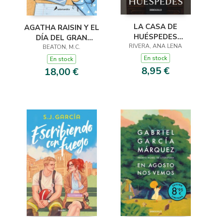
LA CASA DE
AGATHA RAISIN Y EL
HUÉSPEDES
DÍA DEL GRAN
(EDICIÓN LIMITADA ·
RIVERA, ANA LENA
DILUVIO (AGATHA
BEATON, M.C.
VERANO)
RAISIN 12)
En stock
En stock
8,95 €
18,00 €