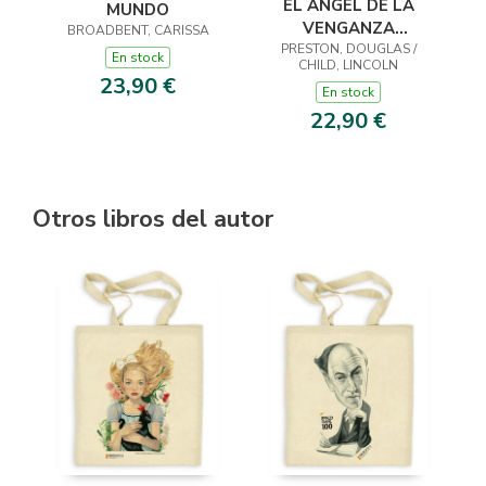
EL ÁNGEL DE LA
MUNDO
VENGANZA
BROADBENT, CARISSA
PRESTON, DOUGLAS /
(INSPECTOR
En stock
CHILD, LINCOLN
PENDERGAST 22)
23,90 €
En stock
22,90 €
Otros libros del autor