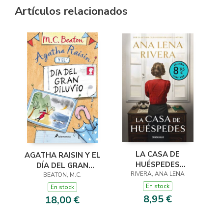
Artículos relacionados
LA CASA DE
AGATHA RAISIN Y EL
HUÉSPEDES
DÍA DEL GRAN
(EDICIÓN LIMITADA ·
RIVERA, ANA LENA
DILUVIO (AGATHA
BEATON, M.C.
VERANO)
RAISIN 12)
En stock
En stock
8,95 €
18,00 €