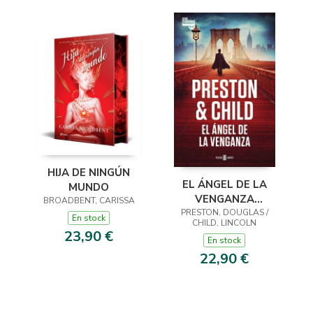
HIJA DE NINGÚN
EL ÁNGEL DE LA
MUNDO
VENGANZA
BROADBENT, CARISSA
PRESTON, DOUGLAS /
(INSPECTOR
En stock
CHILD, LINCOLN
PENDERGAST 22)
23,90 €
En stock
22,90 €