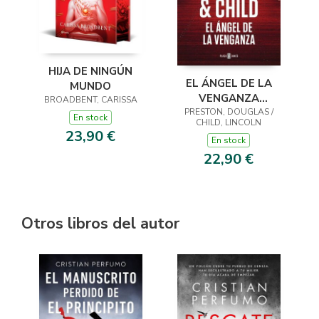
HIJA DE NINGÚN
EL ÁNGEL DE LA
MUNDO
VENGANZA
BROADBENT, CARISSA
PRESTON, DOUGLAS /
(INSPECTOR
En stock
CHILD, LINCOLN
PENDERGAST 22)
23,90 €
En stock
22,90 €
Otros libros del autor