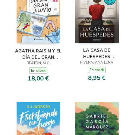
LA CASA DE
AGATHA RAISIN Y EL
HUÉSPEDES
DÍA DEL GRAN
(EDICIÓN LIMITADA ·
RIVERA, ANA LENA
DILUVIO (AGATHA
BEATON, M.C.
VERANO)
RAISIN 12)
En stock
En stock
8,95 €
18,00 €