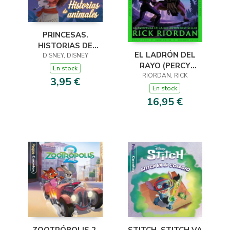
PRINCESAS.
HISTORIAS DE
EL LADRÓN DEL
DISNEY, DISNEY
ANIMALES.
RAYO (PERCY
PEQUECUENTOS
En stock
JACKSON Y LOS
RIORDAN, RICK
3,95 €
DIOSES DEL OLIMPO
En stock
1)
16,95 €
STITCH. STITCH VA