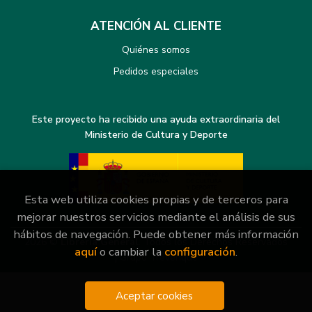
ATENCIÓN AL CLIENTE
Quiénes somos
Pedidos especiales
Este proyecto ha recibido una ayuda extraordinaria del
Ministerio de Cultura y Deporte
Esta web utiliza cookies propias y de terceros para
mejorar nuestros servicios mediante el análisis de sus
hábitos de navegación. Puede obtener más información
2026 ©
Librería General
. Todos los Derechos Reservados
aquí
o cambiar la
configuración
.
|
Grupo Trevenque
Aceptar cookies