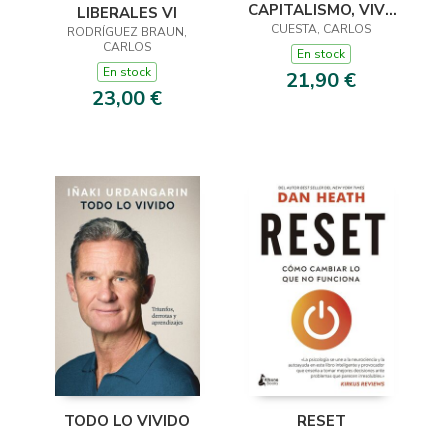
CAPITALISMO, VIVA
LIBERALES VI
LA LIBERTAD!
CUESTA, CARLOS
RODRÍGUEZ BRAUN,
CARLOS
En stock
En stock
21,90 €
23,00 €
RESET
TODO LO VIVIDO