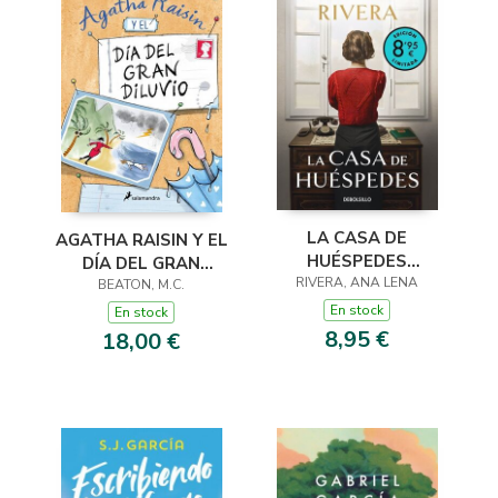
LA CASA DE
AGATHA RAISIN Y EL
HUÉSPEDES
DÍA DEL GRAN
(EDICIÓN LIMITADA ·
RIVERA, ANA LENA
DILUVIO (AGATHA
BEATON, M.C.
VERANO)
RAISIN 12)
En stock
En stock
8,95 €
18,00 €