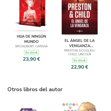
HIJA DE NINGÚN
EL ÁNGEL DE LA
MUNDO
VENGANZA
BROADBENT, CARISSA
PRESTON, DOUGLAS /
(INSPECTOR
En stock
CHILD, LINCOLN
PENDERGAST 22)
23,90 €
En stock
22,90 €
Otros libros del autor