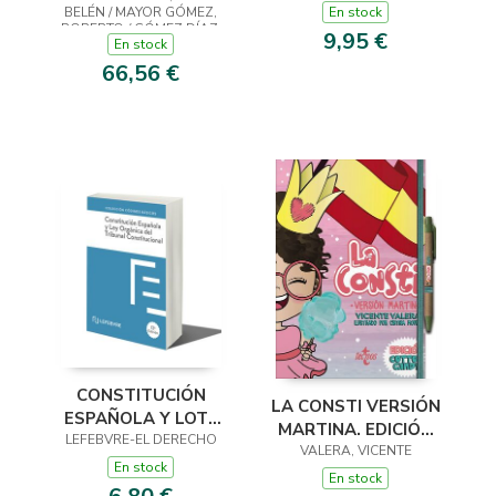
BELÉN / MAYOR GÓMEZ,
En stock
PROCEDIMIENTOS
ROBERTO / GÓMEZ DÍAZ,
9,95 €
SANCIONADORES
En stock
ANTONIA
ADMINISTRATIV
66,56 €
CONSTITUCIÓN
LA CONSTI VERSIÓN
ESPAÑOLA Y LOTC
MARTINA. EDICIÓN
LEFEBVRE-EL DERECHO
12ª EDC.
COTTON CANDY
VALERA, VICENTE
En stock
En stock