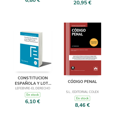
6,80 €
20,95 €
CONSTITUCION
CÓDIGO PENAL
ESPAÑOLA Y LOTC
LEFEBVRE-EL DERECHO
10ª EDC.
S.L., EDITORIAL COLEX
En stock
En stock
6,10 €
8,46 €