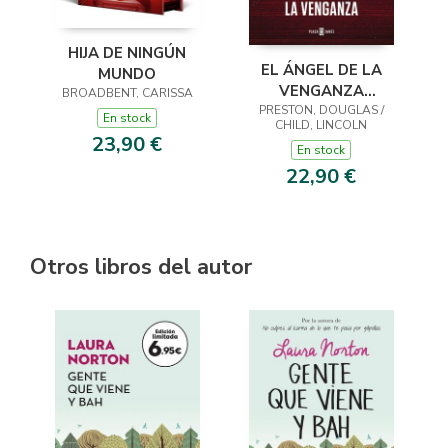
HIJA DE NINGÚN
EL ÁNGEL DE LA
MUNDO
VENGANZA
BROADBENT, CARISSA
PRESTON, DOUGLAS /
(INSPECTOR
En stock
CHILD, LINCOLN
PENDERGAST 22)
23,90 €
En stock
22,90 €
Otros libros del autor