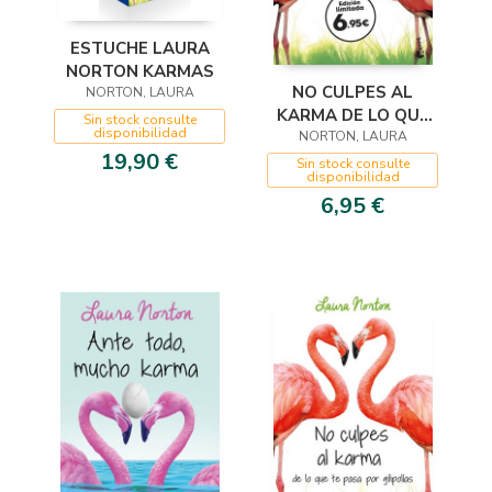
ESTUCHE LAURA
NORTON KARMAS
NO CULPES AL
NORTON, LAURA
KARMA DE LO QUE
Sin stock consulte
disponibilidad
TE PASA POR
NORTON, LAURA
19,90 €
GILIPOLLAS
Sin stock consulte
disponibilidad
6,95 €