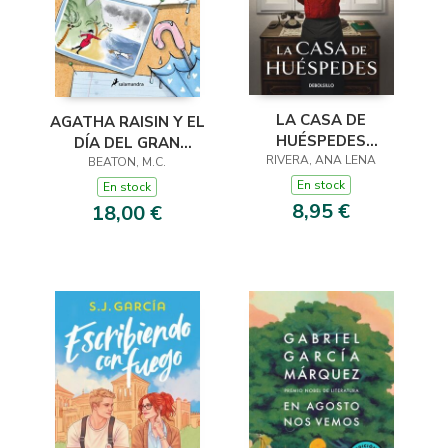
LA CASA DE
AGATHA RAISIN Y EL
HUÉSPEDES
DÍA DEL GRAN
(EDICIÓN LIMITADA ·
RIVERA, ANA LENA
DILUVIO (AGATHA
BEATON, M.C.
VERANO)
RAISIN 12)
En stock
En stock
8,95 €
18,00 €