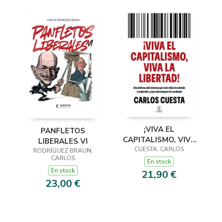
¡VIVA EL
PANFLETOS
CAPITALISMO, VIVA
LIBERALES VI
LA LIBERTAD!
CUESTA, CARLOS
RODRÍGUEZ BRAUN,
CARLOS
En stock
En stock
21,90 €
23,00 €