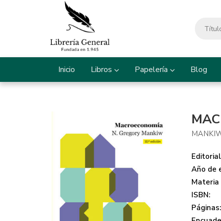
Inicio
Libros
Papelería
Blog
MAC
MANKIW
Editorial
Año de e
Materia
ISBN:
Páginas
Encuade