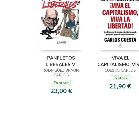
PANFLETOS
¡VIVA EL
LIBERALES VI
CAPITALISMO, VI
RODRÍGUEZ BRAUN,
LA LIBERTAD!
CUESTA, CARLOS
CARLOS
En stock
En stock
21,90 €
23,00 €