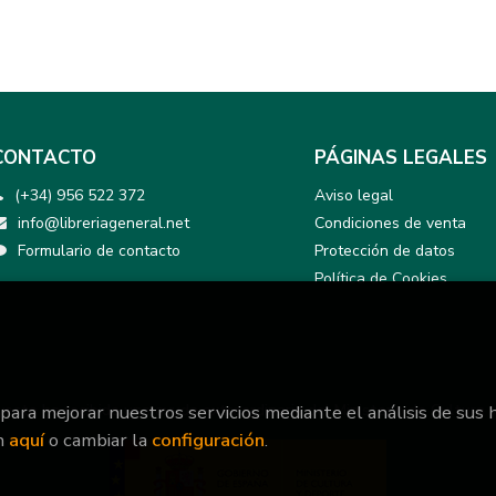
CONTACTO
PÁGINAS LEGALES
(+34) 956 522 372
Aviso legal
info@libreriageneral.net
Condiciones de venta
Formulario de contacto
Protección de datos
Política de Cookies
 para mejorar nuestros servicios mediante el análisis de sus 
yecto ha recibido una ayuda extraordinaria del Ministerio de Cultura 
n
aquí
o cambiar la
configuración
.