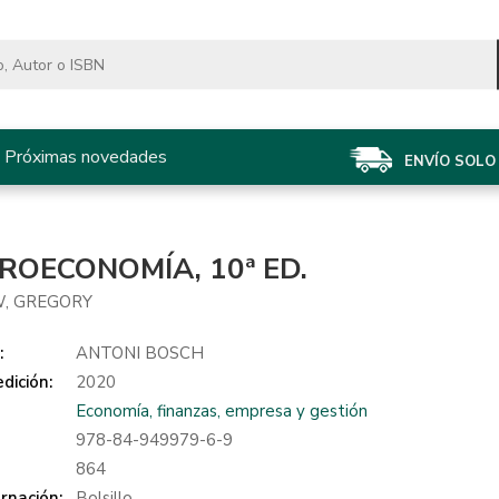
Próximas novedades
ENVÍO SOLO 
ROECONOMÍA, 10ª ED.
, GREGORY
:
ANTONI BOSCH
dición:
2020
Economía, finanzas, empresa y gestión
978-84-949979-6-9
:
864
rnación:
Bolsillo