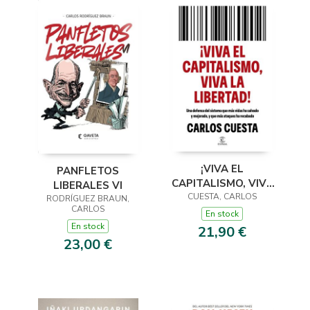
¡VIVA EL
PANFLETOS
CAPITALISMO, VIVA
LIBERALES VI
LA LIBERTAD!
CUESTA, CARLOS
RODRÍGUEZ BRAUN,
CARLOS
En stock
En stock
21,90 €
23,00 €