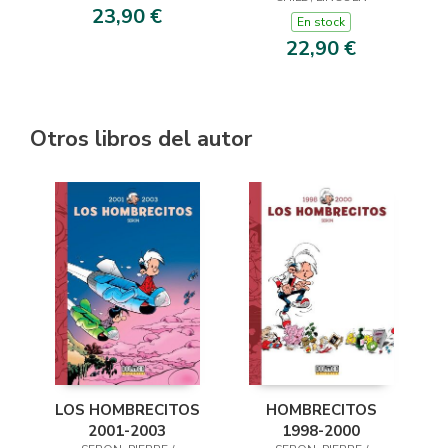
PENDERGAST 22)
23,90 €
En stock
22,90 €
Otros libros del autor
LOS HOMBRECITOS
HOMBRECITOS
2001-2003
1998-2000