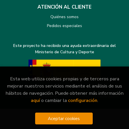
ATENCIÓN AL CLIENTE
Quiénes somos
Pedidos especiales
Este proyecto ha recibido una ayuda extraordinaria del
Ministerio de Cultura y Deporte
Esta web utiliza cookies propias y de terceros para
mejorar nuestros servicios mediante el análisis de sus
hábitos de navegación. Puede obtener más información
2026 ©
Librería General
. Todos los Derechos Reservados
aquí
o cambiar la
configuración
.
|
Grupo Trevenque
Aceptar cookies