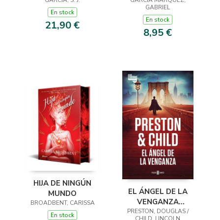
GARCÍA, S. J.
GARCIA MARQUEZ,
LIMITADA)
GABRIEL
En stock
En stock
21,90 €
8,95 €
HIJA DE NINGÚN
EL ÁNGEL DE LA
MUNDO
VENGANZA
BROADBENT, CARISSA
PRESTON, DOUGLAS /
(INSPECTOR
En stock
CHILD, LINCOLN