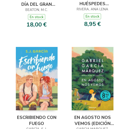
HUÉSPEDES
DÍA DEL GRAN
(EDICIÓN LIMITADA ·
RIVERA, ANA LENA
DILUVIO (AGATHA
BEATON, M.C.
VERANO)
RAISIN 12)
En stock
En stock
8,95 €
18,00 €
ESCRIBIENDO CON
EN AGOSTO NOS
FUEGO
VEMOS (EDICIÓN