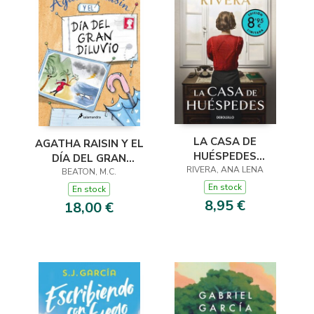
LA CASA DE
AGATHA RAISIN Y EL
HUÉSPEDES
DÍA DEL GRAN
(EDICIÓN LIMITADA ·
RIVERA, ANA LENA
DILUVIO (AGATHA
BEATON, M.C.
VERANO)
RAISIN 12)
En stock
En stock
8,95 €
18,00 €