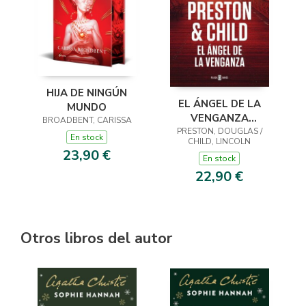
HIJA DE NINGÚN
EL ÁNGEL DE LA
MUNDO
VENGANZA
BROADBENT, CARISSA
PRESTON, DOUGLAS /
(INSPECTOR
En stock
CHILD, LINCOLN
PENDERGAST 22)
23,90 €
En stock
22,90 €
Otros libros del autor