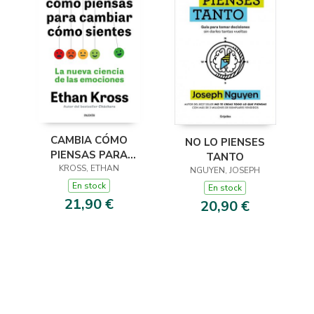
CAMBIA CÓMO
NO LO PIENSES
PIENSAS PARA
TANTO
CAMBIAR CÓMO
KROSS, ETHAN
NGUYEN, JOSEPH
SIENTES
En stock
En stock
21,90 €
20,90 €