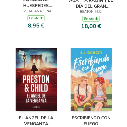
AGATHA RAISIN Y EL
HUÉSPEDES
DÍA DEL GRAN
(EDICIÓN LIMITADA ·
RIVERA, ANA LENA
DILUVIO (AGATHA
BEATON, M.C.
VERANO)
RAISIN 12)
En stock
En stock
8,95 €
18,00 €
EL ÁNGEL DE LA
ESCRIBIENDO CON
VENGANZA
FUEGO