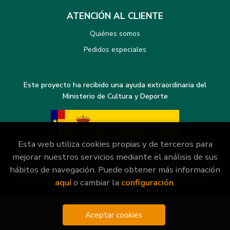
ATENCIÓN AL CLIENTE
Quiénes somos
Pedidos especiales
Este proyecto ha recibido una ayuda extraordinaria del
Ministerio de Cultura y Deporte
Esta web utiliza cookies propias y de terceros para
mejorar nuestros servicios mediante el análisis de sus
hábitos de navegación. Puede obtener más información
2026 ©
Librería General
. Todos los Derechos Reservados
aquí
o cambiar la
configuración
.
|
Grupo Trevenque
Aceptar cookies