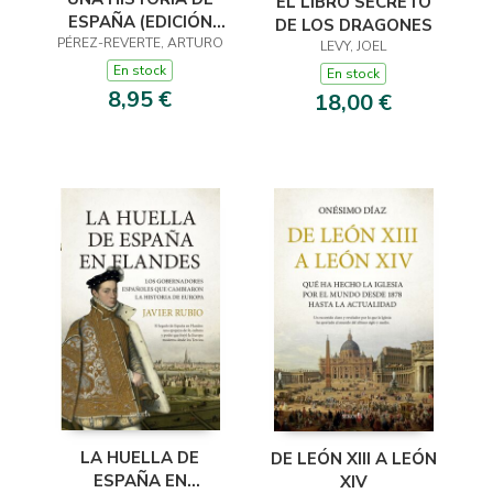
EL LIBRO SECRETO
ESPAÑA (EDICIÓN
DE LOS DRAGONES
LIMITADA · VERANO)
PÉREZ-REVERTE, ARTURO
LEVY, JOEL
En stock
En stock
8,95 €
18,00 €
LA HUELLA DE
DE LEÓN XIII A LEÓN
ESPAÑA EN
XIV