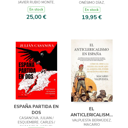
JAVIER RUBIO MONTE,
FLANDES
ONÉSIMO DÍAZ,
En stock
En stock
25,00 €
19,95 €
ESPAÑA PARTIDA EN
EL
DOS
ANTICLERICALISMO
CASANOVA, JULIAN /
VALPUESTA BERMÚDEZ,
EN ESPAÑA
ESQUEMBRE, CARLES /
MACARIO
CASANOVA, MIGUEL