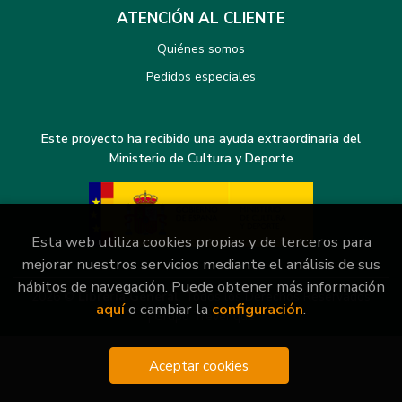
ATENCIÓN AL CLIENTE
Quiénes somos
Pedidos especiales
Este proyecto ha recibido una ayuda extraordinaria del
Ministerio de Cultura y Deporte
Esta web utiliza cookies propias y de terceros para
mejorar nuestros servicios mediante el análisis de sus
hábitos de navegación. Puede obtener más información
2026 ©
Librería General
. Todos los Derechos Reservados
aquí
o cambiar la
configuración
.
|
Grupo Trevenque
Aceptar cookies