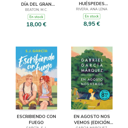
HUÉSPEDES
DÍA DEL GRAN
(EDICIÓN LIMITADA ·
RIVERA, ANA LENA
DILUVIO (AGATHA
BEATON, M.C.
VERANO)
RAISIN 12)
En stock
En stock
8,95 €
18,00 €
ESCRIBIENDO CON
EN AGOSTO NOS
FUEGO
VEMOS (EDICIÓN