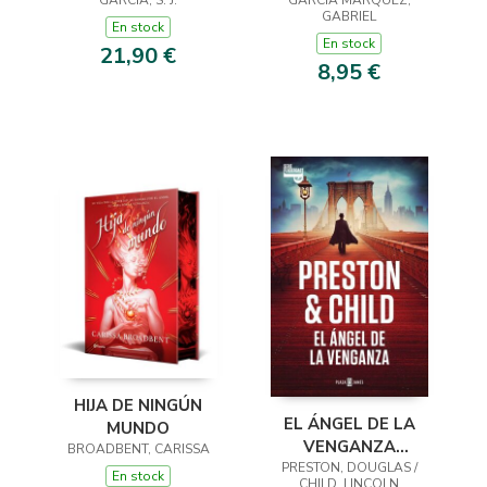
GARCÍA, S. J.
GARCIA MARQUEZ,
LIMITADA)
GABRIEL
En stock
En stock
21,90 €
8,95 €
HIJA DE NINGÚN
EL ÁNGEL DE LA
MUNDO
VENGANZA
BROADBENT, CARISSA
PRESTON, DOUGLAS /
(INSPECTOR
En stock
CHILD, LINCOLN