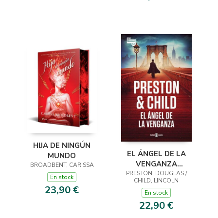
HIJA DE NINGÚN
EL ÁNGEL DE LA
MUNDO
VENGANZA
BROADBENT, CARISSA
PRESTON, DOUGLAS /
(INSPECTOR
En stock
CHILD, LINCOLN
PENDERGAST 22)
23,90 €
En stock
22,90 €