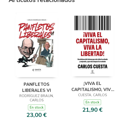
¡VIVA EL
PANFLETOS
CAPITALISMO, VIVA
LIBERALES VI
LA LIBERTAD!
CUESTA, CARLOS
RODRÍGUEZ BRAUN,
CARLOS
En stock
En stock
21,90 €
23,00 €