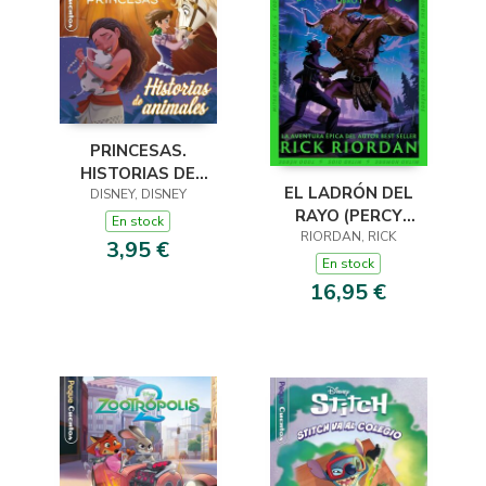
PRINCESAS.
HISTORIAS DE
EL LADRÓN DEL
DISNEY, DISNEY
ANIMALES.
RAYO (PERCY
PEQUECUENTOS
En stock
JACKSON Y LOS
RIORDAN, RICK
3,95 €
DIOSES DEL OLIMPO
En stock
1)
16,95 €