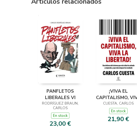
Artículos relacionados
PANFLETOS
¡VIVA EL
LIBERALES VI
CAPITALISMO, VI
RODRÍGUEZ BRAUN,
LA LIBERTAD!
CUESTA, CARLOS
CARLOS
En stock
En stock
21,90 €
23,00 €