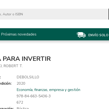
Próximas novedades
ENVÍO SOLO 
A PARA INVERTIR
I, ROBERT T.
:
DEBOLSILLO
dición:
2020
Economía, finanzas, empresa y gestión
978-84-663-5436-3
:
672
rnación:
Rústica