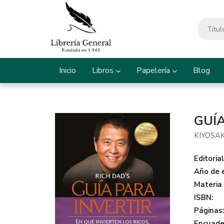
Inicio
Libros
Papelería
Blog
GUÍ
KIYOSAK
Editorial
Año de e
Materia
ISBN:
Páginas
Encuade