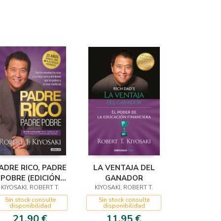
ADRE RICO, PADRE
LA VENTAJA DEL
POBRE (EDICIÓN
GANADOR
KIYOSAKI, ROBERT T.
ESPECIAL
KIYOSAKI, ROBERT T.
AMPLIADA,
Sin stock consulte
Sin stock consulte
disponibilidad
disponibilidad
CTUALIZADA Y EN
21,90 €
11,95 €
TAPA DURA)