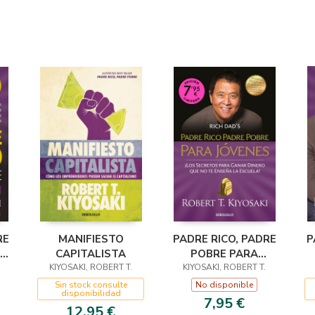
RE
MANIFIESTO
PADRE RICO, PADRE
P
CAPITALISTA
POBRE PARA
KIYOSAKI, ROBERT T.
JÓVENES (CAMPAÑA
KIYOSAKI, ROBERT T.
DE VERANO
Sin stock consulte
No disponible
disponibilidad
EDICIÓN LIMITADA)
A
7,95 €
12,95 €