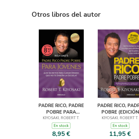
Otros libros del autor
PADRE RICO, PADRE
PADRE RICO, PAD
POBRE PARA
POBRE (EDICIÓN
JÓVENES (EDICIÓN
KIYOSAKI, ROBERT T.
KIYOSAKI, ROBERT T.
ACTUALIZADA)
LIMITADA ·
En stock
En stock
VERANO)
8,95 €
11,95 €