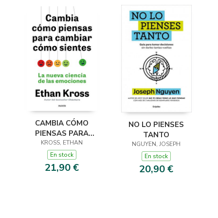
CAMBIA CÓMO
NO LO PIENSES
PIENSAS PARA
TANTO
CAMBIAR CÓMO
KROSS, ETHAN
NGUYEN, JOSEPH
SIENTES
En stock
En stock
21,90 €
20,90 €