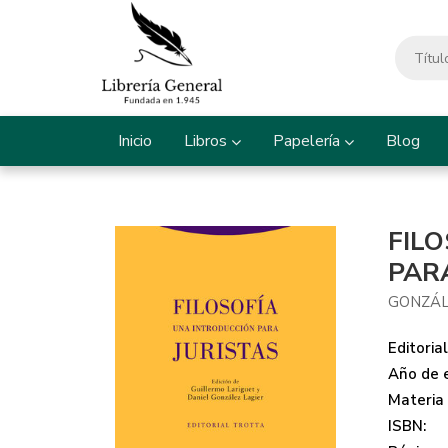
Inicio
Libros
Papelería
Blog
FIL
PAR
GONZÁL
Editorial
Año de e
Materia
ISBN: