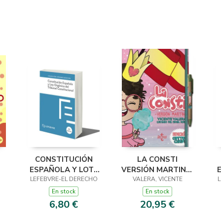
CONSTITUCIÓN
LA CONSTI
ESPAÑOLA Y LOTC
VERSIÓN MARTINA.
LEFEBVRE-EL DERECHO
12ª EDC.
EDICIÓN COTTON
VALERA, VICENTE
L
CANDY
En stock
En stock
6,80 €
20,95 €