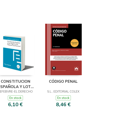
CONSTITUCION
CÓDIGO PENAL
ESPAÑOLA Y LOTC
EFEBVRE-EL DERECHO
10ª EDC.
S.L., EDITORIAL COLEX
En stock
En stock
6,10 €
8,46 €