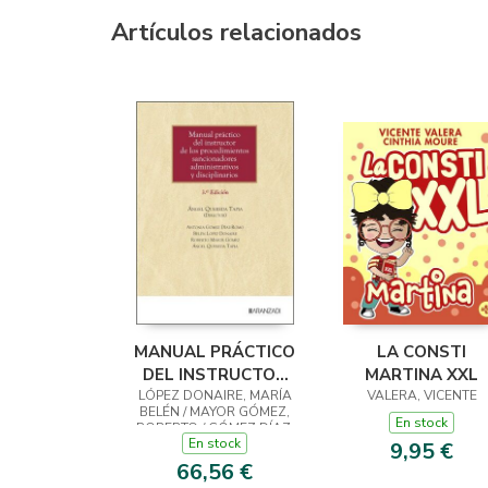
Artículos relacionados
MANUAL PRÁCTICO
LA CONSTI
DEL INSTRUCTOR
MARTINA XXL
LÓPEZ DONAIRE, MARÍA
DE LOS
VALERA, VICENTE
BELÉN / MAYOR GÓMEZ,
PROCEDIMIENTOS
En stock
ROBERTO / GÓMEZ DÍAZ,
SANCIONADORES
En stock
ANTONIA
9,95 €
ADMINISTRATIV
66,56 €