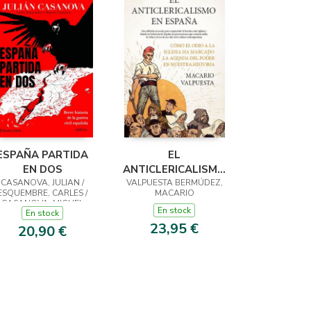
ESPAÑA PARTIDA
EL
EN DOS
ANTICLERICALISMO
CASANOVA, JULIAN /
VALPUESTA BERMÚDEZ,
EN ESPAÑA
ESQUEMBRE, CARLES /
MACARIO
CASANOVA, MIGUEL
En stock
En stock
23,95 €
20,90 €