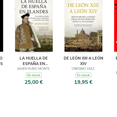
TO
LA HUELLA DE
DE LEÓN XIII A LEÓN
ES
ESPAÑA EN
XIV
JAVIER RUBIO MONTE,
FLANDES
ONÉSIMO DÍAZ,
En stock
En stock
25,00 €
19,95 €