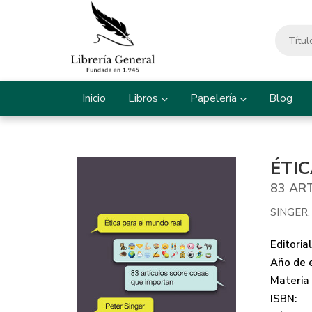
Inicio
Libros
Papelería
Blog
ÉTI
83 AR
SINGER,
Editorial
Año de e
Materia
ISBN: