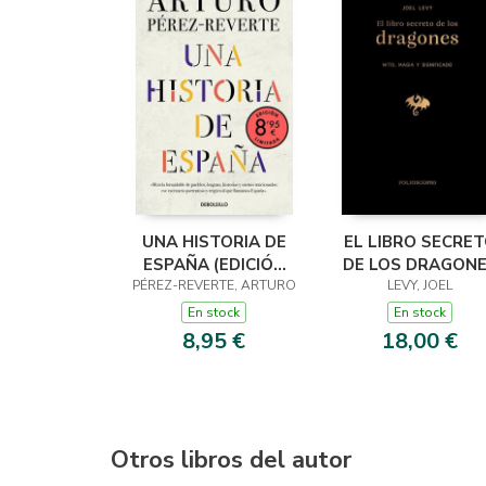
UNA HISTORIA DE
EL LIBRO SECRE
ESPAÑA (EDICIÓN
DE LOS DRAGON
PÉREZ-REVERTE, ARTURO
LIMITADA ·
LEVY, JOEL
VERANO)
En stock
En stock
8,95 €
18,00 €
Otros libros del autor