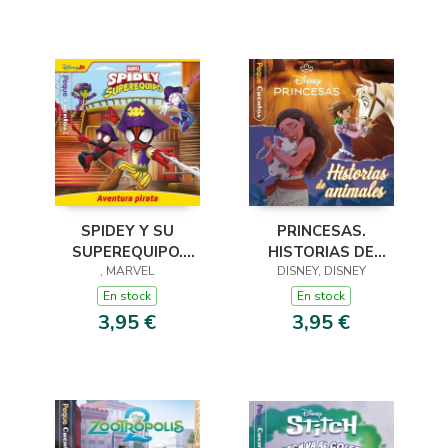
SPIDEY Y SU
PRINCESAS.
SUPEREQUIPO.
HISTORIAS DE
AVENTURA PIRATA.
, MARVEL
DISNEY, DISNEY
ANIMALES.
PEQUECUENTOS
PEQUECUENTOS
En stock
En stock
3,95 €
3,95 €