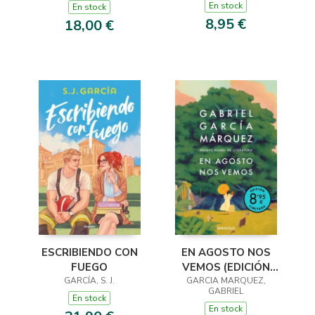
VERANO)
RAISIN 12)
En stock
En stock
8,95 €
18,00 €
ESCRIBIENDO CON
EN AGOSTO NOS
FUEGO
VEMOS (EDICIÓN
GARCÍA, S. J.
GARCIA MARQUEZ,
LIMITADA)
GABRIEL
En stock
En stock