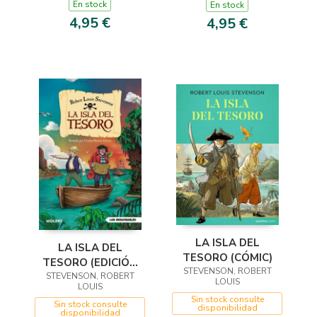
En stock
En stock
4,95 €
4,95 €
LA ISLA DEL
LA ISLA DEL
TESORO (CÓMIC)
TESORO (EDICIÓN
STEVENSON, ROBERT
STEVENSON, ROBERT
ACTUALIZADA,
LOUIS
LOUIS
ILUSTRADA Y
Sin stock consulte
Sin stock consulte
ADAPTADA)
disponibilidad
disponibilidad