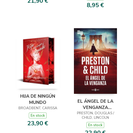
21,90 €
8,95 €
HIJA DE NINGÚN
EL ÁNGEL DE LA
MUNDO
VENGANZA
BROADBENT, CARISSA
PRESTON, DOUGLAS /
(INSPECTOR
En stock
CHILD, LINCOLN
PENDERGAST 22)
23,90 €
En stock
22,90 €