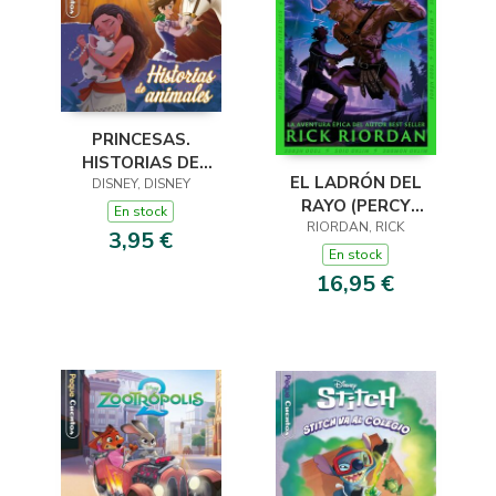
PRINCESAS.
HISTORIAS DE
EL LADRÓN DEL
DISNEY, DISNEY
ANIMALES.
RAYO (PERCY
PEQUECUENTOS
En stock
JACKSON Y LOS
RIORDAN, RICK
3,95 €
DIOSES DEL OLIMPO
En stock
1)
16,95 €